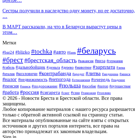
центре…
Сестры получили в наследство одну монету, но ее достаточно,
…
В МАРТ рассказали, на что в Беларуси вырастут цены в
этом…
Метки
#беларусь
#tochka
#авто
#blizko
#bar24
#банк
#брест
#брестская_область
#виза
#вакансия
#германия
#зарплата
#дальнобойщик
#деньга
#гибель
#дерево
#животное
#зима
#контрабанда
#литва
#козловичи
#италия
#кредит
#минск
#медицина
#налог
#непогода
#очередь
#недвижимость
#отношения
#падение
#польша
#пенсия
#подорожание
#пособие
#потоп
#путешествие
#пинск
#россия
#работа
#сигарета
#сша
#таможня
#топливо
#снег
© 2026 - Новости Бреста и Брестской области. Все права
защищены.
Любое копирование материалов с нашего ресурса разрешается
только с обратной активной ссылкой на страницу статьи.
Все материалы опубликованные на сайте взяты с открытых
источников и других порталов интернета, все права на
авторство принадлежат их законным владельцам.
Sign in