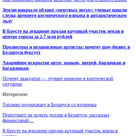
Землю накрыло облако «мертвых звезд»: ученые нашли
следы древнего космического взрыва в антарктическом
льду
В Бресте на аукционе продан крупный участок земли в
центре города за 2,7 млн рублей
Продюсеры и независимые артисты: почему шоу-бизнес в
Беларуси буксует
Аварийное вскрытие авто: замков, дверей, бардачков и
багажников
Почему эвакуатор — лучшее решение в критической
ситуации
Интересное:
Топливо подорожает в Беларуси со вторника
Перестанет ли ходить доллар в Беларуси, рассказал
финансовый…
В Бресте на аукционе продан крупный участок земли в