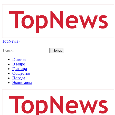
TopNews -
Главная
В мире
Граница
Общество
Погода
Экономика