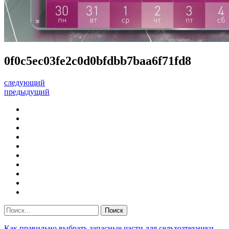
0f0c5ec03fe2c0d0bfdbb7baa6f71fd8
следующий
предыдущий
Как правильно выбрать запасные части для сельхозтехники