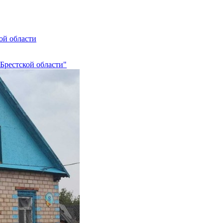
ой области
Брестской области"