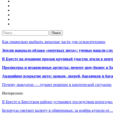
Как правильно выбрать запасные части для сельхозтехники
Землю накрыло облако «мертвых звезд»: ученые нашли сле
В Бресте на аукционе продан крупный участок земли в центр
Продюсеры и независимые артисты: почему шоу-бизнес в Бе
Аварийное вскрытие авто: замков, дверей, бардачков и ба
Почему эвакуатор — лучшее решение в критической ситуации
Интересное:
В Бресте и Брестском районе устраняют последствия непогоды
Белорусы сметают валюту в обменниках: за ноябрь купили ее