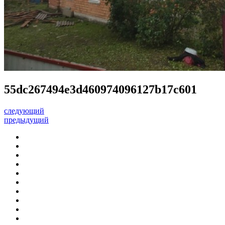
55dc267494e3d460974096127b17c601
следующий
предыдущий