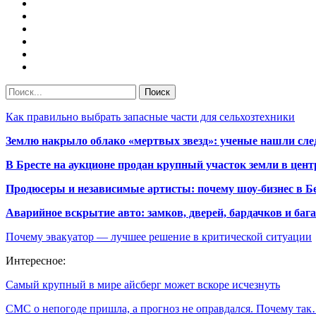
Как правильно выбрать запасные части для сельхозтехники
Землю накрыло облако «мертвых звезд»: ученые нашли сле
В Бресте на аукционе продан крупный участок земли в центр
Продюсеры и независимые артисты: почему шоу-бизнес в Бе
Аварийное вскрытие авто: замков, дверей, бардачков и ба
Почему эвакуатор — лучшее решение в критической ситуации
Интересное:
Самый крупный в мире айсберг может вскоре исчезнуть
СМС о непогоде пришла, а прогноз не оправдался. Почему та