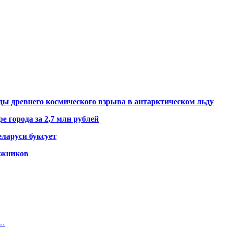
ды древнего космического взрыва в антарктическом льду
е города за 2,7 млн рублей
ларуси буксует
гажников
к…