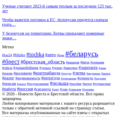
Ученые считают 2023-й самым теплым за последние 125 тыс.
лет
Чтобы вывезти питомца в ЕС, белорусам придется сначала
ехать…
У белорусов на территории Литвы пропадают номерные
знаки…
Метки
#беларусь
#tochka
#авто
#blizko
#bar24
#банк
#брест
#брестская_область
#виза
#вакансия
#германия
#зарплата
#дальнобойщик
#деньга
#гибель
#дерево
#животное
#зима
#контрабанда
#литва
#козловичи
#италия
#кредит
#минск
#медицина
#налог
#непогода
#очередь
#недвижимость
#отношения
#падение
#польша
#пенсия
#подорожание
#пособие
#потоп
#путешествие
#пинск
#россия
#работа
#сигарета
#сша
#таможня
#топливо
#снег
© 2026 - Новости Бреста и Брестской области. Все права
защищены.
Любое копирование материалов с нашего ресурса разрешается
только с обратной активной ссылкой на страницу статьи.
Все материалы опубликованные на сайте взяты с открытых