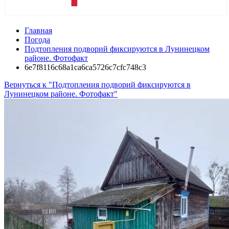
Главная
Погода
Подтопления подворий фиксируются в Лунинецком
районе. Фотофакт
6e7f8116c68a1ca6ca5726c7cfc748c3
Вернуться к "Подтопления подворий фиксируются в
Лунинецком районе. Фотофакт"