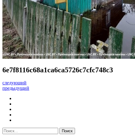
6e7f8116c68a1ca6ca5726c7cfc748c3
следующий
предыдущий