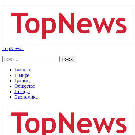
TopNews -
Главная
В мире
Граница
Общество
Погода
Экономика