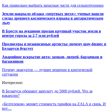
Как правильно выбрать запасные части для сельхозтехники
Землю накрыло облако «мертвых звезд»: ученые нашли
следы древнего космического взрыва в антарктическом
льду
В Бресте на аукционе продан крупный участок земли в
центре города за 2,7 млн рублей
Продюсеры и независимые артисты: почему шоу-бизнес в
Беларуси буксует
Аварийное вскрытие авто: замков, дверей, бардачков и
багажников
Почему эвакуатор — лучшее решение в критической
ситуации
Интересное:
В Беларуси обещают зарплату до 5000 рублей. Что за
вакансии?
«Белтелеком» меняет стоимость тарифов на ZALA и связь. И
вот…