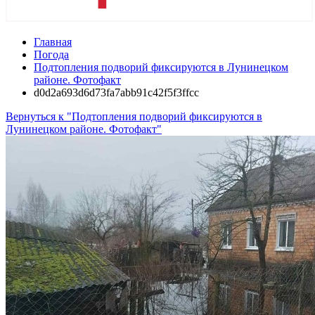
Главная
Погода
Подтопления подворий фиксируются в Лунинецком
районе. Фотофакт
d0d2a693d6d73fa7abb91c42f5f3ffcc
Вернуться к "Подтопления подворий фиксируются в
Лунинецком районе. Фотофакт"