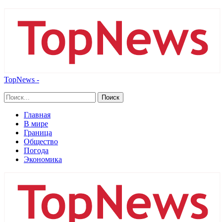
TopNews -
Главная
В мире
Граница
Общество
Погода
Экономика