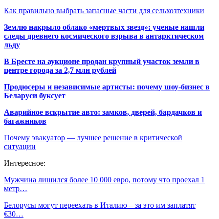
Как правильно выбрать запасные части для сельхозтехники
Землю накрыло облако «мертвых звезд»: ученые нашли
следы древнего космического взрыва в антарктическом
льду
В Бресте на аукционе продан крупный участок земли в
центре города за 2,7 млн рублей
Продюсеры и независимые артисты: почему шоу-бизнес в
Беларуси буксует
Аварийное вскрытие авто: замков, дверей, бардачков и
багажников
Почему эвакуатор — лучшее решение в критической
ситуации
Интересное:
Мужчина лишился более 10 000 евро, потому что проехал 1
метр…
Белорусы могут переехать в Италию – за это им заплатят
€30…