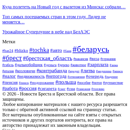
Куда полететь на Новый год с вылетом из Минска: собрали…
Топ самых посещаемых стран в этом году. Лидер не
меняется…
Урожайное Суперлуние в небе над БелАЭС
Метки
#беларусь
#tochka
#авто
#blizko
#bar24
#банк
#брест
#брестская_область
#виза
#вакансия
#германия
#зарплата
#дальнобойщик
#деньга
#гибель
#дерево
#животное
#зима
#контрабанда
#литва
#козловичи
#италия
#кредит
#минск
#медицина
#налог
#непогода
#очередь
#недвижимость
#отношения
#падение
#польша
#пенсия
#подорожание
#пособие
#потоп
#путешествие
#пинск
#россия
#работа
#сигарета
#сша
#таможня
#топливо
#снег
© 2026 - Новости Бреста и Брестской области. Все права
защищены.
Любое копирование материалов с нашего ресурса разрешается
только с обратной активной ссылкой на страницу статьи.
Все материалы опубликованные на сайте взяты с открытых
источников и других порталов интернета, все права на
авторство принадлежат их законным владельцам.