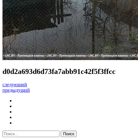
d0d2a693d6d73fa7abb91c42f5f3ffcc
следующий
предыдущий