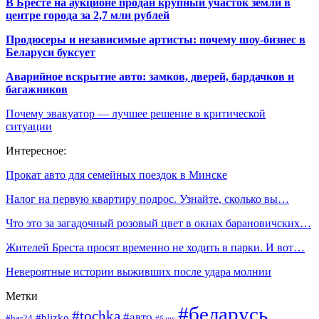
В Бресте на аукционе продан крупный участок земли в
центре города за 2,7 млн рублей
Продюсеры и независимые артисты: почему шоу-бизнес в
Беларуси буксует
Аварийное вскрытие авто: замков, дверей, бардачков и
багажников
Почему эвакуатор — лучшее решение в критической
ситуации
Интересное:
Прокат авто для семейных поездок в Минске
Налог на первую квартиру подрос. Узнайте, сколько вы…
Что это за загадочный розовый цвет в окнах барановичских…
Жителей Бреста просят временно не ходить в парки. И вот…
Невероятные истории выживших после удара молнии
Метки
#беларусь
#tochka
#авто
#blizko
#bar24
#банк