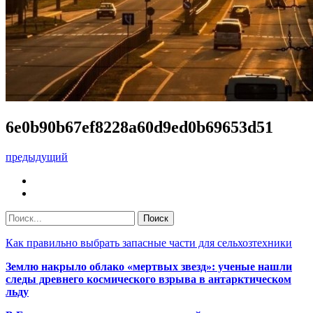
6e0b90b67ef8228a60d9ed0b69653d51
предыдущий
Как правильно выбрать запасные части для сельхозтехники
Землю накрыло облако «мертвых звезд»: ученые нашли
следы древнего космического взрыва в антарктическом
льду