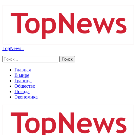
TopNews -
Главная
В мире
Граница
Общество
Погода
Экономика