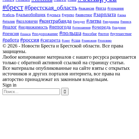
#брест
#брестская_область
#виза
#вакансия
#германия
#зарплата
#дальнобойщик
#деньга
#гибель
#дерево
#животное
#зима
#контрабанда
#литва
#козловичи
#италия
#кредит
#минск
#медицина
#налог
#непогода
#очередь
#недвижимость
#отношения
#падение
#польша
#пенсия
#подорожание
#пособие
#потоп
#путешествие
#пинск
#россия
#работа
#сигарета
#сша
#таможня
#топливо
#снег
© 2026 - Новости Бреста и Брестской области. Все права
защищены.
Любое копирование материалов с нашего ресурса разрешается
только с обратной активной ссылкой на страницу статьи.
Все материалы опубликованные на сайте взяты с открытых
источников и других порталов интернета, все права на
авторство принадлежат их законным владельцам.
Sign in