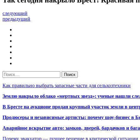
следующий
предыдущий
Как правильно выбрать запасные части для сельхозтехники
Землю накрыло облако «мертвых звезд»: ученые нашли сле
В Бресте на аукционе продан крупный участок земли в центр
Продюсеры и независимые артисты: почему шоу-бизнес в Бе
Аварийное вскрытие авто: замков, дверей, бардачков и ба
Почему эвакуатор — лучшее решение в критической ситуации