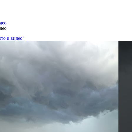
део
део
ото и видео"