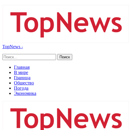
TopNews -
Главная
В мире
Граница
Общество
Погода
Экономика