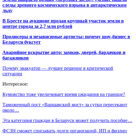
следы древнего космического взрыва в антарктическом
льду
В Бресте на аукционе продан крупный участок земли в
центре города за 2,7 млн рублей
Продюсеры и независимые артисты: почему шоу-бизнес в
Беларуси буксует
Аварийное вскрытие авто: замков, дверей, бардачков и
багажников
Почему эвакуатор — лучшее решение в критической
ситуации
Интересное:
Кумовство тоже увеличивает время ожидания на границе?
Таможенный пост «Варшавский мост» за сутки пересекают
около…
Эта категория граждан в Беларуси может получить пособие…
ФСЗН сможет списывать долги организаций, ИП и физлиц