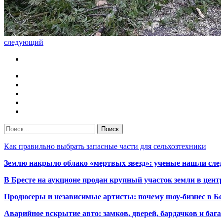
следующий
Как правильно выбрать запасные части для сельхозтехники
Землю накрыло облако «мертвых звезд»: ученые нашли сле
В Бресте на аукционе продан крупный участок земли в центр
Продюсеры и независимые артисты: почему шоу-бизнес в Бе
Аварийное вскрытие авто: замков, дверей, бардачков и ба