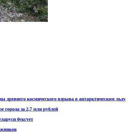
ды древнего космического взрыва в антарктическом льду
е города за 2,7 млн рублей
ларуси буксует
гажников