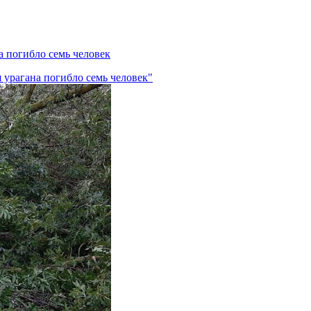
а погибло семь человек
 урагана погибло семь человек"