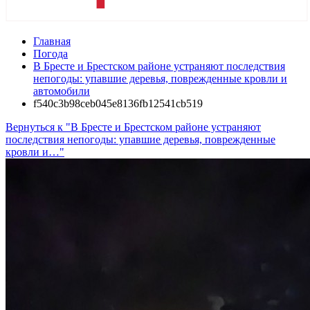
Главная
Погода
В Бресте и Брестском районе устраняют последствия
непогоды: упавшие деревья, поврежденные кровли и
автомобили
f540c3b98ceb045e8136fb12541cb519
Вернуться к "В Бресте и Брестском районе устраняют
последствия непогоды: упавшие деревья, поврежденные
кровли и…"