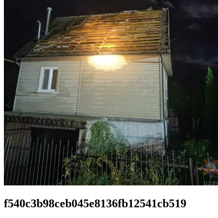
f540c3b98ceb045e8136fb12541cb519