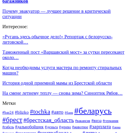
багажников
Почему эвакуатор — лучшее решение в критической
ситуации
Интересное:
«Ругань здесь обычное дело!» Репортаж с белорусско-
литовской…
Таможенный пост «Варшавский мост» за сутки пересекают
около…
Когда необходимы услуги мастера по ремонту стиральных
машин?
История одной приемной мамы из Брестской области
На смене летнему теплу — снова зима? Синоптик Рябов…
Метки
#беларусь
#tochka
#авто
#blizko
#bar24
#банк
#брест
#брестская_область
#виза
#вакансия
#германия
#зарплата
#дальнобойщик
#деньга
#гибель
#дерево
#животное
#зима
#контрабанда
#литва