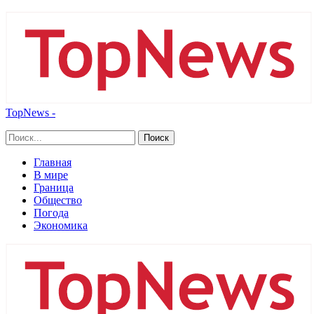
TopNews -
Главная
В мире
Граница
Общество
Погода
Экономика