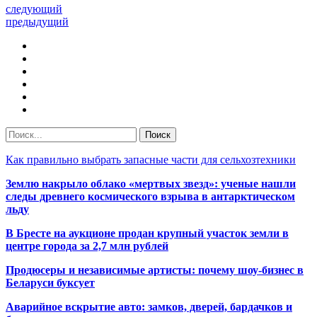
следующий
предыдущий
Как правильно выбрать запасные части для сельхозтехники
Землю накрыло облако «мертвых звезд»: ученые нашли
следы древнего космического взрыва в антарктическом
льду
В Бресте на аукционе продан крупный участок земли в
центре города за 2,7 млн рублей
Продюсеры и независимые артисты: почему шоу-бизнес в
Беларуси буксует
Аварийное вскрытие авто: замков, дверей, бардачков и