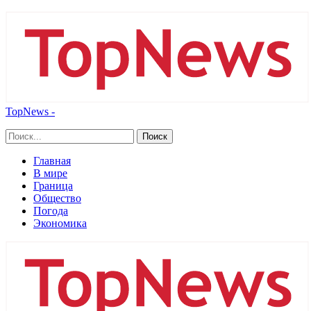
TopNews -
Главная
В мире
Граница
Общество
Погода
Экономика