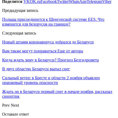
Поделится
VK
OK.ru
Facebook
Twitter
WhatsApp
Telegram
Viber
Предыдущая запись
Польша присоединится к Шенгенской системе EES. Что
изменится для белорусов на границе?
Следующая запись
Новый штамм коронавируса добрался до Беларуси
Вам также могут понравиться
Еще от автора
Когда ждать зиму в Беларуси? Прогноз Белгидромета
В двух областях Беларуси выпал снег
Сильный ветер: в Бресте и области 2 ноября объявлен
оранжевый уровень опасности
Ждать ли в Беларуси первый снег в начале ноября, рассказал
синоптик
Prev
Next
Оставьте ответ