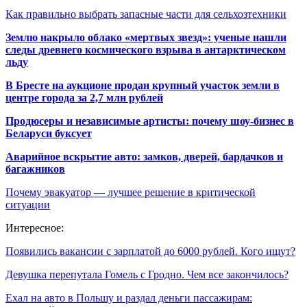
Как правильно выбрать запасные части для сельхозтехники
Землю накрыло облако «мертвых звезд»: ученые нашли
следы древнего космического взрыва в антарктическом
льду
В Бресте на аукционе продан крупный участок земли в
центре города за 2,7 млн рублей
Продюсеры и независимые артисты: почему шоу-бизнес в
Беларуси буксует
Аварийное вскрытие авто: замков, дверей, бардачков и
багажников
Почему эвакуатор — лучшее решение в критической
ситуации
Интересное:
Появились вакансии с зарплатой до 6000 рублей. Кого ищут?
Девушка перепутала Гомель с Гродно. Чем все закончилось?
Ехал на авто в Польшу и раздал деньги пассажирам: