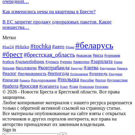
очередной…
Как изменились цены на квартиры в Бресте?
В ЕС запретят продажу одноразовых пакетов. Какие
новшества…
Метки
#беларусь
#tochka
#авто
#blizko
#bar24
#банк
#брест
#брестская_область
#виза
#вакансия
#германия
#зарплата
#дальнобойщик
#деньга
#гибель
#дерево
#животное
#зима
#контрабанда
#литва
#козловичи
#италия
#кредит
#минск
#медицина
#налог
#непогода
#очередь
#недвижимость
#отношения
#падение
#польша
#пенсия
#подорожание
#пособие
#потоп
#путешествие
#пинск
#россия
#работа
#сигарета
#сша
#таможня
#топливо
#снег
© 2026 - Новости Бреста и Брестской области. Все права
защищены.
Любое копирование материалов с нашего ресурса разрешается
только с обратной активной ссылкой на страницу статьи.
Все материалы опубликованные на сайте взяты с открытых
источников и других порталов интернета, все права на
авторство принадлежат их законным владельцам.
Sign in