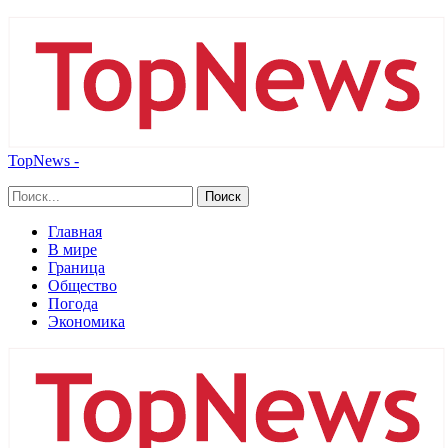
TopNews -
Главная
В мире
Граница
Общество
Погода
Экономика