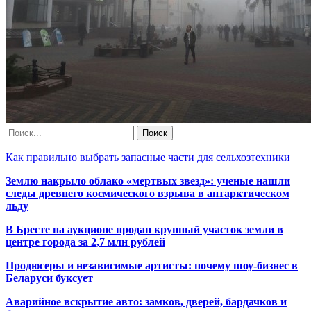
Как правильно выбрать запасные части для сельхозтехники
Землю накрыло облако «мертвых звезд»: ученые нашли
следы древнего космического взрыва в антарктическом
льду
В Бресте на аукционе продан крупный участок земли в
центре города за 2,7 млн рублей
Продюсеры и независимые артисты: почему шоу-бизнес в
Беларуси буксует
Аварийное вскрытие авто: замков, дверей, бардачков и