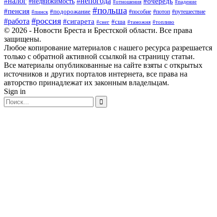
#налог
#непогода
#очередь
#недвижимость
#отношения
#падение
#польша
#пенсия
#подорожание
#пособие
#потоп
#путешествие
#пинск
#россия
#работа
#сигарета
#сша
#таможня
#топливо
#снег
© 2026 - Новости Бреста и Брестской области. Все права
защищены.
Любое копирование материалов с нашего ресурса разрешается
только с обратной активной ссылкой на страницу статьи.
Все материалы опубликованные на сайте взяты с открытых
источников и других порталов интернета, все права на
авторство принадлежат их законным владельцам.
Sign in