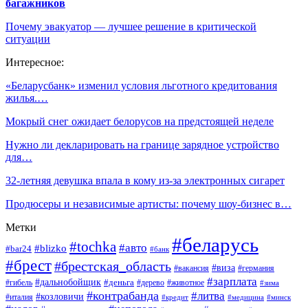
багажников
Почему эвакуатор — лучшее решение в критической
ситуации
Интересное:
«Беларусбанк» изменил условия льготного кредитования
жилья.…
Мокрый снег ожидает белорусов на предстоящей неделе
Нужно ли декларировать на границе зарядное устройство
для…
32-летняя девушка впала в кому из-за электронных сигарет
Продюсеры и независимые артисты: почему шоу-бизнес в…
Метки
#беларусь
#tochka
#авто
#blizko
#bar24
#банк
#брест
#брестская_область
#виза
#вакансия
#германия
#зарплата
#дальнобойщик
#деньга
#гибель
#дерево
#животное
#зима
#контрабанда
#литва
#козловичи
#италия
#кредит
#минск
#медицина