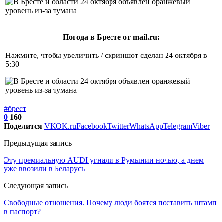
Погода в Бресте от mail.ru:
Нажмите, чтобы увеличить / скриншот сделан 24 октября в
5:30
#брест
0
160
Поделится
VK
OK.ru
Facebook
Twitter
WhatsApp
Telegram
Viber
Предыдущая запись
Эту премиальную AUDI угнали в Румынии ночью, а днем
уже ввозили в Беларусь
Следующая запись
Свободные отношения. Почему люди боятся поставить штамп
в паспорт?