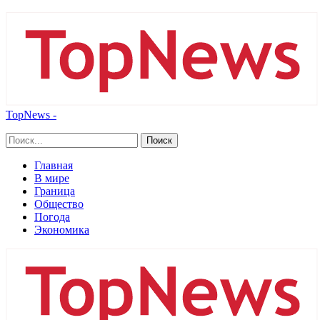
TopNews -
Главная
В мире
Граница
Общество
Погода
Экономика