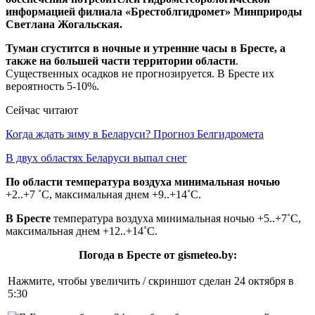
информацией филиала «Брестоблгидромет» Минприроды
Светлана Жогальская.
Туман сгустится в ночные и утренние часы в Бресте, а
также на большей части территории
области
.
Существенных осадков не прогнозируется. В Бресте их
вероятность 5-10%.
Сейчас читают
Когда ждать зиму в Беларуси? Прогноз Белгидромета
В двух областях Беларуси выпал снег
По области температура воздуха минимальная ночью
+2..+7 ˚С, максимальная днем +9..+14˚С.
В Бресте
температура воздуха минимальная ночью +5..+7˚С,
максимальная днем +12..+14˚С.
Погода в Бресте от gismeteo.by:
Нажмите, чтобы увеличить / скриншот сделан 24 октября в
5:30