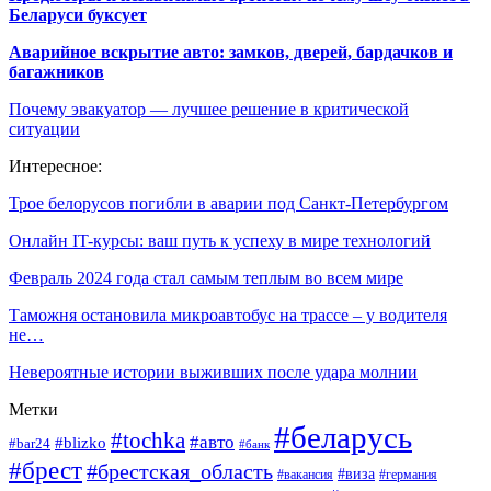
Беларуси буксует
Аварийное вскрытие авто: замков, дверей, бардачков и
багажников
Почему эвакуатор — лучшее решение в критической
ситуации
Интересное:
Трое белорусов погибли в аварии под Санкт-Петербургом
Онлайн IT-курсы: ваш путь к успеху в мире технологий
Февраль 2024 года стал самым теплым во всем мире
Таможня остановила микроавтобус на трассе – у водителя
не…
Невероятные истории выживших после удара молнии
Метки
#беларусь
#tochka
#авто
#blizko
#bar24
#банк
#брест
#брестская_область
#виза
#вакансия
#германия