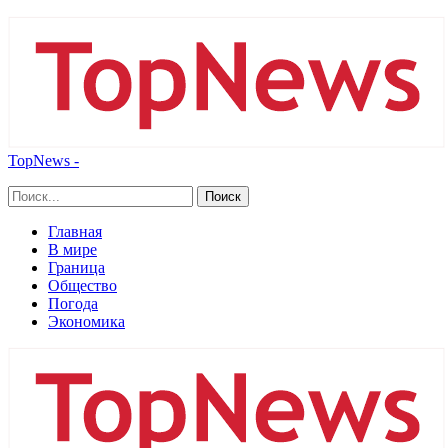
TopNews -
Главная
В мире
Граница
Общество
Погода
Экономика