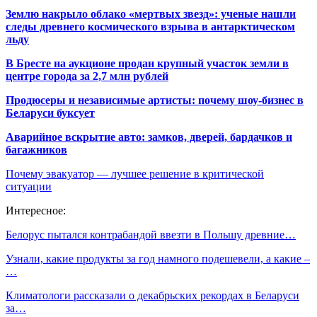
Землю накрыло облако «мертвых звезд»: ученые нашли
следы древнего космического взрыва в антарктическом
льду
В Бресте на аукционе продан крупный участок земли в
центре города за 2,7 млн рублей
Продюсеры и независимые артисты: почему шоу-бизнес в
Беларуси буксует
Аварийное вскрытие авто: замков, дверей, бардачков и
багажников
Почему эвакуатор — лучшее решение в критической
ситуации
Интересное:
Белорус пытался контрабандой ввезти в Польшу древние…
Узнали, какие продукты за год намного подешевели, а какие –
…
Климатологи рассказали о декабрьских рекордах в Беларуси
за…