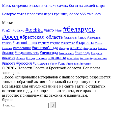
Маск опередил Безоса в списке самых богатых людей мира
Белорус хотел провезти через границу более $55 тыс. без…
Метки
#беларусь
#tochka
#авто
#blizko
#bar24
#банк
#брест
#брестская_область
#виза
#вакансия
#германия
#зарплата
#дальнобойщик
#деньга
#гибель
#дерево
#животное
#зима
#контрабанда
#литва
#козловичи
#италия
#кредит
#минск
#медицина
#налог
#непогода
#очередь
#недвижимость
#отношения
#падение
#польша
#пенсия
#подорожание
#пособие
#потоп
#путешествие
#пинск
#россия
#работа
#сигарета
#сша
#таможня
#топливо
#снег
© 2026 - Новости Бреста и Брестской области. Все права
защищены.
Любое копирование материалов с нашего ресурса разрешается
только с обратной активной ссылкой на страницу статьи.
Все материалы опубликованные на сайте взяты с открытых
источников и других порталов интернета, все права на
авторство принадлежат их законным владельцам.
Sign in