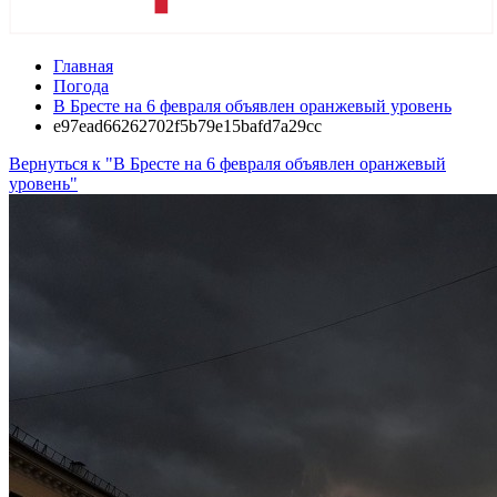
Главная
Погода
В Бресте на 6 февраля объявлен оранжевый уровень
e97ead66262702f5b79e15bafd7a29cc
Вернуться к "В Бресте на 6 февраля объявлен оранжевый
уровень"