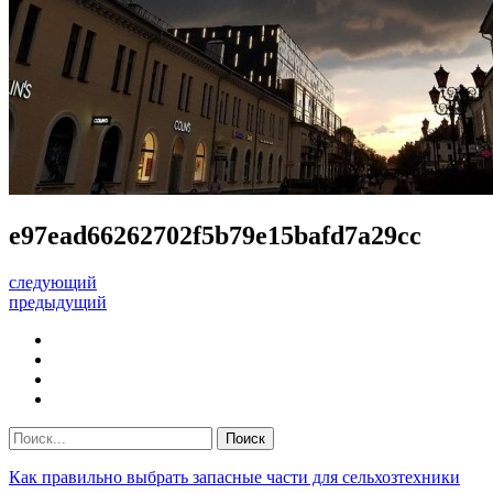
e97ead66262702f5b79e15bafd7a29cc
следующий
предыдущий
Как правильно выбрать запасные части для сельхозтехники