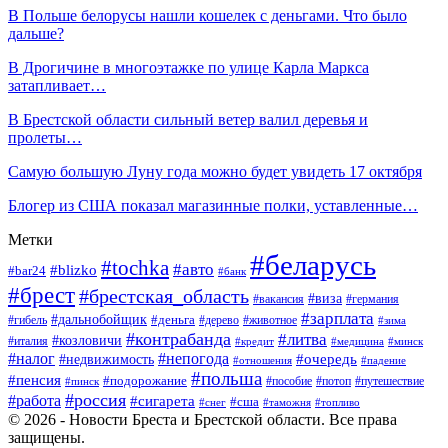
В Польше белорусы нашли кошелек с деньгами. Что было
дальше?
В Дрогичине в многоэтажке по улице Карла Маркса
затапливает…
В Брестской области сильный ветер валил деревья и
пролеты…
Самую большую Луну года можно будет увидеть 17 октября
Блогер из США показал магазинные полки, уставленные…
Метки
#беларусь
#tochka
#авто
#blizko
#bar24
#банк
#брест
#брестская_область
#виза
#вакансия
#германия
#зарплата
#дальнобойщик
#деньга
#гибель
#дерево
#животное
#зима
#контрабанда
#литва
#козловичи
#италия
#кредит
#минск
#медицина
#налог
#непогода
#очередь
#недвижимость
#отношения
#падение
#польша
#пенсия
#подорожание
#пособие
#потоп
#путешествие
#пинск
#россия
#работа
#сигарета
#сша
#таможня
#топливо
#снег
© 2026 - Новости Бреста и Брестской области. Все права
защищены.