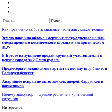
Как правильно выбрать запасные части для сельхозтехники
Землю накрыло облако «мертвых звезд»: ученые нашли
следы древнего космического взрыва в антарктическом
льду
В Бресте на аукционе продан крупный участок земли в
центре города за 2,7 млн рублей
Продюсеры и независимые артисты: почему шоу-бизнес в
Беларуси буксует
Аварийное вскрытие авто: замков, дверей, бардачков и
багажников
Почему эвакуатор — лучшее решение в критической
ситуации
Интересное: