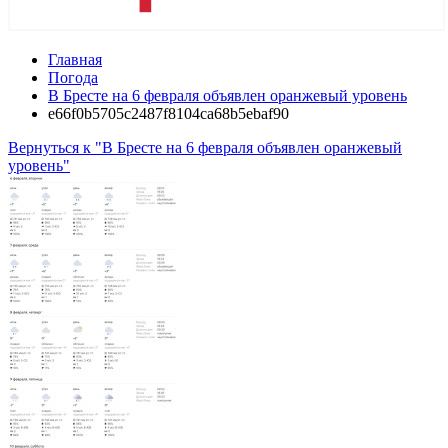
Главная
Погода
В Бресте на 6 февраля объявлен оранжевый уровень
e66f0b5705c2487f8104ca68b5ebaf90
Вернуться к "В Бресте на 6 февраля объявлен оранжевый
уровень"