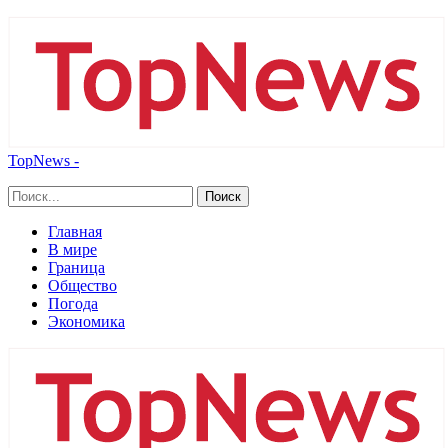
TopNews -
Главная
В мире
Граница
Общество
Погода
Экономика