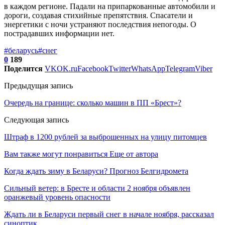
в каждом регионе. Падали на припаркованные автомобили и
дороги, создавая стихийные препятствия. Спасатели и
энергетики с ночи устраняют последствия непогоды. О
пострадавших информации нет.
#беларусь
#снег
0
189
Поделится
VK
OK.ru
Facebook
Twitter
WhatsApp
Telegram
Viber
Предыдущая запись
Очередь на границе: сколько машин в ПП «Брест»?
Следующая запись
Штраф в 1200 рублей за выброшенных на улицу питомцев
Вам также могут понравиться
Еще от автора
Когда ждать зиму в Беларуси? Прогноз Белгидромета
Сильный ветер: в Бресте и области 2 ноября объявлен
оранжевый уровень опасности
Ждать ли в Беларуси первый снег в начале ноября, рассказал
синоптик