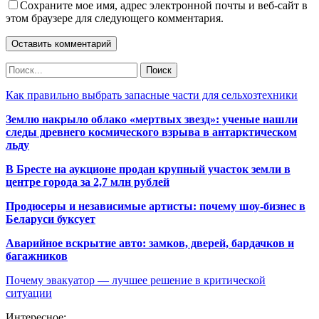
Сохраните мое имя, адрес электронной почты и веб-сайт в
этом браузере для следующего комментария.
Как правильно выбрать запасные части для сельхозтехники
Землю накрыло облако «мертвых звезд»: ученые нашли
следы древнего космического взрыва в антарктическом
льду
В Бресте на аукционе продан крупный участок земли в
центре города за 2,7 млн рублей
Продюсеры и независимые артисты: почему шоу-бизнес в
Беларуси буксует
Аварийное вскрытие авто: замков, дверей, бардачков и
багажников
Почему эвакуатор — лучшее решение в критической
ситуации
Интересное: