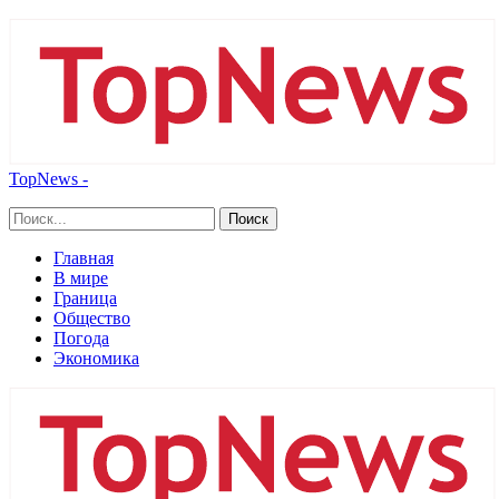
TopNews -
Главная
В мире
Граница
Общество
Погода
Экономика