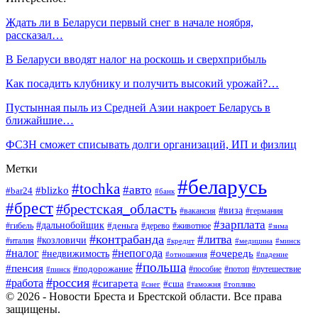
Ждать ли в Беларуси первый снег в начале ноября,
рассказал…
В Беларуси вводят налог на роскошь и сверхприбыль
Как посадить клубнику и получить высокий урожай?…
Пустынная пыль из Средней Азии накроет Беларусь в
ближайшие…
ФСЗН сможет списывать долги организаций, ИП и физлиц
Метки
#беларусь
#tochka
#авто
#blizko
#bar24
#банк
#брест
#брестская_область
#виза
#вакансия
#германия
#зарплата
#дальнобойщик
#деньга
#гибель
#дерево
#животное
#зима
#контрабанда
#литва
#козловичи
#италия
#кредит
#минск
#медицина
#налог
#непогода
#очередь
#недвижимость
#отношения
#падение
#польша
#пенсия
#подорожание
#пособие
#потоп
#путешествие
#пинск
#россия
#работа
#сигарета
#сша
#таможня
#топливо
#снег
© 2026 - Новости Бреста и Брестской области. Все права
защищены.