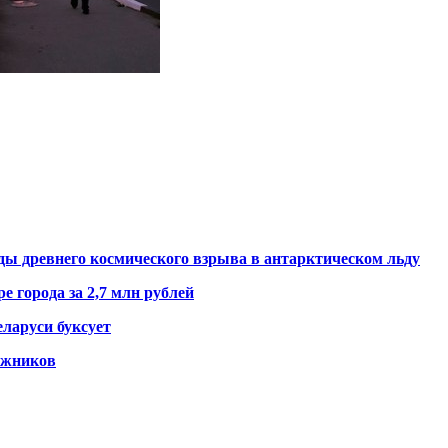
ды древнего космического взрыва в антарктическом льду
е города за 2,7 млн рублей
ларуси буксует
гажников