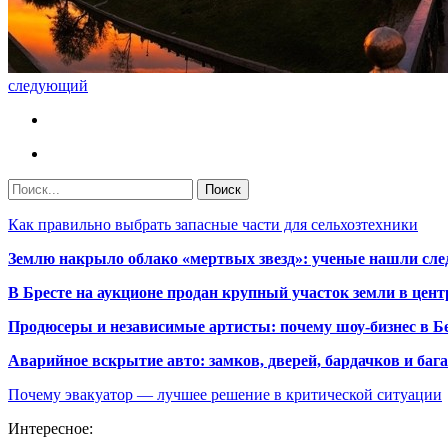
следующий
Как правильно выбрать запасные части для сельхозтехники
Землю накрыло облако «мертвых звезд»: ученые нашли сле
В Бресте на аукционе продан крупный участок земли в центр
Продюсеры и независимые артисты: почему шоу-бизнес в Бе
Аварийное вскрытие авто: замков, дверей, бардачков и ба
Почему эвакуатор — лучшее решение в критической ситуации
Интересное: