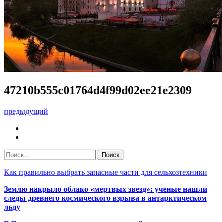
47210b555c01764d4f99d02ee21e2309
предыдущий
Как правильно выбрать запасные части для сельхозтехники
Землю накрыло облако «мертвых звезд»: ученые нашли
следы древнего космического взрыва в антарктическом
льду