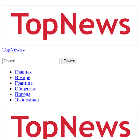
TopNews -
Главная
В мире
Граница
Общество
Погода
Экономика