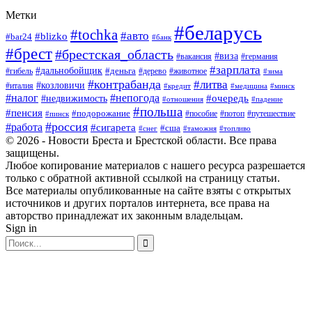
Метки
#беларусь
#tochka
#авто
#blizko
#bar24
#банк
#брест
#брестская_область
#виза
#вакансия
#германия
#зарплата
#дальнобойщик
#деньга
#гибель
#дерево
#животное
#зима
#контрабанда
#литва
#козловичи
#италия
#кредит
#минск
#медицина
#налог
#непогода
#очередь
#недвижимость
#отношения
#падение
#польша
#пенсия
#подорожание
#пособие
#потоп
#путешествие
#пинск
#россия
#работа
#сигарета
#сша
#таможня
#топливо
#снег
© 2026 - Новости Бреста и Брестской области. Все права
защищены.
Любое копирование материалов с нашего ресурса разрешается
только с обратной активной ссылкой на страницу статьи.
Все материалы опубликованные на сайте взяты с открытых
источников и других порталов интернета, все права на
авторство принадлежат их законным владельцам.
Sign in