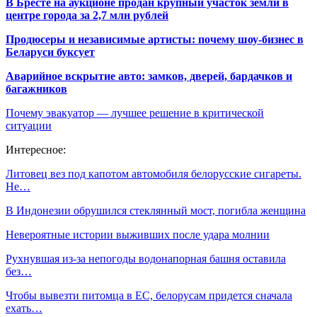
В Бресте на аукционе продан крупный участок земли в
центре города за 2,7 млн рублей
Продюсеры и независимые артисты: почему шоу-бизнес в
Беларуси буксует
Аварийное вскрытие авто: замков, дверей, бардачков и
багажников
Почему эвакуатор — лучшее решение в критической
ситуации
Интересное:
Литовец вез под капотом автомобиля белорусские сигареты.
Не…
В Индонезии обрушился стеклянный мост, погибла женщина
Невероятные истории выживших после удара молнии
Рухнувшая из-за непогоды водонапорная башня оставила
без…
Чтобы вывезти питомца в ЕС, белорусам придется сначала
ехать…