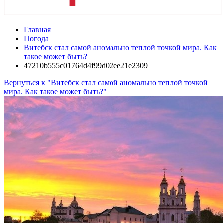
Главная
Погода
Витебск стал самой аномально теплой точкой мира. Как
такое может быть?
47210b555c01764d4f99d02ee21e2309
Вернуться к "Витебск стал самой аномально теплой точкой
мира. Как такое может быть?"