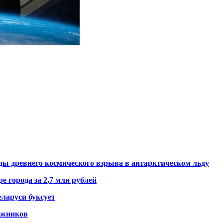
ды древнего космического взрыва в антарктическом льду
е города за 2,7 млн рублей
ларуси буксует
гажников