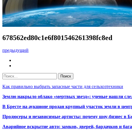
678562ed80c1e6f801546261398fc8ed
предыдущий
Как правильно выбрать запасные части для сельхозтехники
Землю накрыло облако «мертвых звезд»: ученые нашли сле
В Бресте на аукционе продан крупный участок земли в центр
Продюсеры и независимые артисты: почему шоу-бизнес в Бе
Аварийное вскрытие авто: замков, дверей, бардачков и ба