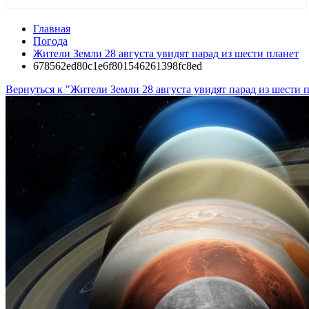
Главная
Погода
Жители Земли 28 августа увидят парад из шести планет
678562ed80c1e6f801546261398fc8ed
Вернуться к "Жители Земли 28 августа увидят парад из шести 