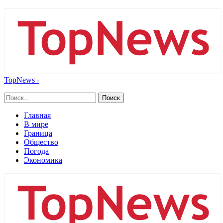
TopNews -
Главная
В мире
Граница
Общество
Погода
Экономика