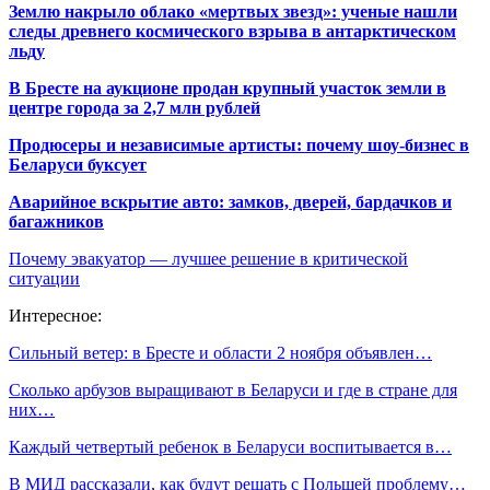
Землю накрыло облако «мертвых звезд»: ученые нашли
следы древнего космического взрыва в антарктическом
льду
В Бресте на аукционе продан крупный участок земли в
центре города за 2,7 млн рублей
Продюсеры и независимые артисты: почему шоу-бизнес в
Беларуси буксует
Аварийное вскрытие авто: замков, дверей, бардачков и
багажников
Почему эвакуатор — лучшее решение в критической
ситуации
Интересное:
Сильный ветер: в Бресте и области 2 ноября объявлен…
Сколько арбузов выращивают в Беларуси и где в стране для
них…
Каждый четвертый ребенок в Беларуси воспитывается в…
В МИД рассказали, как будут решать с Польшей проблему…