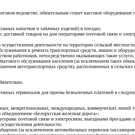
говом ведомстве, обязательным станет кассовое оборудование 
ольных напитков и табачных изделий) в поездах;
и с доставкой товаров на дом операторами почтовой связи и эле
а осуществления деятельности на территории сельской местности
бслуживания и ремонта транспортных средств, машин и оборудов
ством работников, непосредственно оказывающих такие услуги, н
 бытового обслуживания населения (за исключением таких объек
ранения автотранспортных средств), расположенных в сельских 
бязательно.
атежных терминалов для приема безналичных платежей в следую
альных, межрегиональных, международных, коммерческих линий т
 объединением «Белорусская железная дорога»;
раторами почтовой связи и электросвязи, выездными бригадами
 осуществления деятельности;
общении (за исключением автомобильных перевозок пассажиров