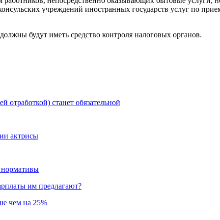
 работников, непосредственно оказывающих бытовые услуги, не 
консульских учреждений иностранных государств услуг по приему
должны будут иметь средство контроля налоговых органов.
ей отработкой) станет обязательной
нии актрисы
и нормативы
зарплаты им предлагают?
ьше чем на 25%