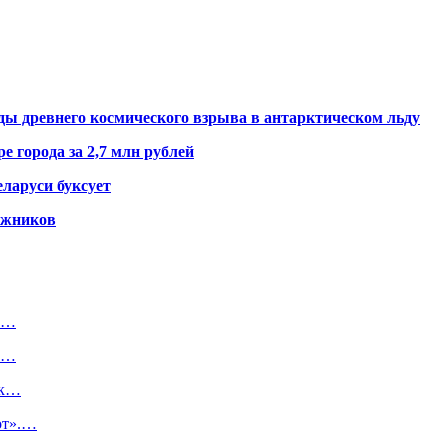
ды древнего космического взрыва в антарктическом льду
е города за 2,7 млн рублей
ларуси буксует
гажников
ии…
 в…
ак…
от».…