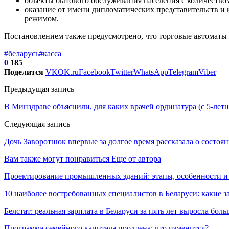
объекты бытового обслуживания населения с количеством
оказание от имени дипломатических представительств и 
режимом.
Постановлением также предусмотрено, что торговые автоматы 
#беларусь
#касса
0
185
Поделится
VK
OK.ru
Facebook
Twitter
WhatsApp
Telegram
Viber
Предыдущая запись
В Минздраве объяснили, для каких врачей ординатура (с 5-летн
Следующая запись
Дочь Заворотнюк впервые за долгое время рассказала о состоя
Вам также могут понравиться
Еще от автора
Проектирование промышленных зданий: этапы, особенности 
10 наиболее востребованных специалистов в Беларуси: какие 
Белстат: реальная зарплата в Беларуси за пять лет выросла бол
Программа семейного капитала продлена: что изменится?