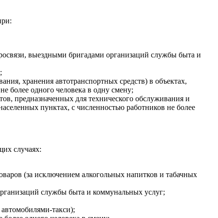
при:
ктросвязи, выездными бригадами организаций службы быта и
;
ания, хранения автотранспортных средств) в объектах,
е более одного человека в одну смену;
тов, предназначенных для технического обслуживания и
населенных пунктах, с численностью работников не более
щих случаях:
оваров (за исключением алкогольных напитков и табачных
 организаций службы быта и коммунальных услуг;
 автомобилями-такси);