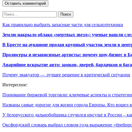
Как правильно выбрать запасные части для сельхозтехники
Землю накрыло облако «мертвых звезд»: ученые нашли сле
В Бресте на аукционе продан крупный участок земли в центр
Продюсеры и независимые артисты: почему шоу-бизнес в Бе
Аварийное вскрытие авто: замков, дверей, бардачков и ба
Почему эвакуатор — лучшее решение в критической ситуации
Интересное:
Понимание биржевой торговли: ключевые аспекты и стратег
Названы самые дорогие для жизни города Европы. Кто вошел
У белорусского дальнобойщика случился инсульт в России – к
Оксфордский словарь выбрал словом года выражение «брейнр