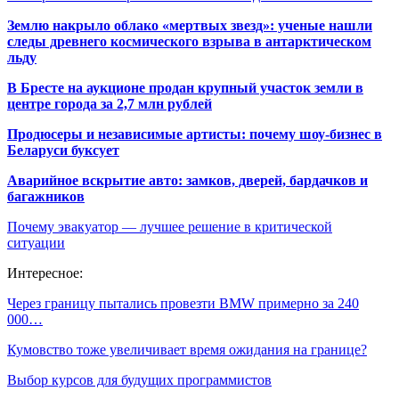
Землю накрыло облако «мертвых звезд»: ученые нашли
следы древнего космического взрыва в антарктическом
льду
В Бресте на аукционе продан крупный участок земли в
центре города за 2,7 млн рублей
Продюсеры и независимые артисты: почему шоу-бизнес в
Беларуси буксует
Аварийное вскрытие авто: замков, дверей, бардачков и
багажников
Почему эвакуатор — лучшее решение в критической
ситуации
Интересное:
Через границу пытались провезти BMW примерно за 240
000…
Кумовство тоже увеличивает время ожидания на границе?
Выбор курсов для будущих программистов