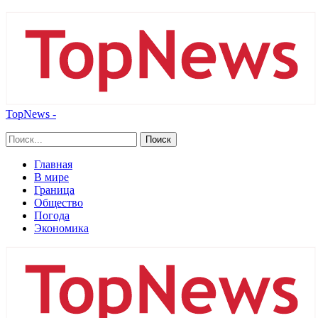
TopNews -
Главная
В мире
Граница
Общество
Погода
Экономика