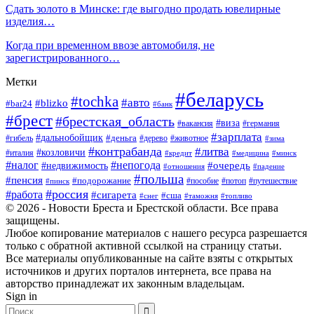
Сдать золото в Минске: где выгодно продать ювелирные
изделия…
Когда при временном ввозе автомобиля, не
зарегистрированного…
Метки
#беларусь
#tochka
#авто
#blizko
#bar24
#банк
#брест
#брестская_область
#виза
#вакансия
#германия
#зарплата
#дальнобойщик
#деньга
#гибель
#дерево
#животное
#зима
#контрабанда
#литва
#козловичи
#италия
#кредит
#минск
#медицина
#налог
#непогода
#очередь
#недвижимость
#отношения
#падение
#польша
#пенсия
#подорожание
#пособие
#потоп
#путешествие
#пинск
#россия
#работа
#сигарета
#сша
#таможня
#топливо
#снег
© 2026 - Новости Бреста и Брестской области. Все права
защищены.
Любое копирование материалов с нашего ресурса разрешается
только с обратной активной ссылкой на страницу статьи.
Все материалы опубликованные на сайте взяты с открытых
источников и других порталов интернета, все права на
авторство принадлежат их законным владельцам.
Sign in