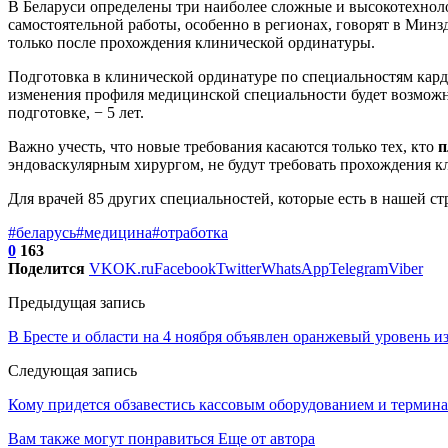
В Беларуси определены три наиболее сложные и высокотехнол
самостоятельной работы, особенно в регионах, говорят в Минз
только после прохождения клинической ординатуры.
Подготовка в клинической ординатуре по специальностям карди
изменения профиля медицинской специальности будет возможна
подготовке, − 5 лет.
Важно учесть, что новые требования касаются только тех, кто
п
эндоваскулярным хирургом, не будут требовать прохождения 
Для врачей 85 других специальностей, которые есть в нашей ст
#беларусь
#медицина
#отработка
0
163
Поделится
VK
OK.ru
Facebook
Twitter
WhatsApp
Telegram
Viber
Предыдущая запись
В Бресте и области на 4 ноября объявлен оранжевый уровень из
Следующая запись
Кому придется обзавестись кассовым оборудованием и термина
Вам также могут понравиться
Еще от автора