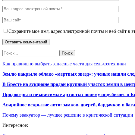
Сохраните мое имя, адрес электронной почты и веб-сайт в э
Как правильно выбрать запасные части для сельхозтехники
Землю накрыло облако «мертвых звезд»: ученые нашли сле
В Бресте на аукционе продан крупный участок земли в центр
Продюсеры и независимые артисты: почему шоу-бизнес в Бе
Аварийное вскрытие авто: замков, дверей, бардачков и ба
Почему эвакуатор — лучшее решение в критической ситуации
Интересное: