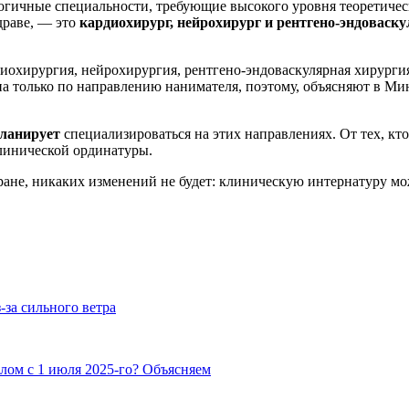
огичные специальности, требующие высокого уровня теоретичес
драве, — это
кардиохирург, нейрохирург и рентгено-эндоваск
охирургия, нейрохирургия, рентгено-эндоваскулярная хирургия,
 только по направлению нанимателя, поэтому, объясняют в Минз
ланирует
специализироваться на этих направлениях. От тех, кт
клинической ординатуры.
ране, никаких изменений не будет: клиническую интернатуру мож
-за сильного ветра
лом с 1 июля 2025-го? Объясняем