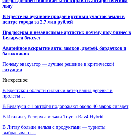
следы древнего космического взрыва в антарктическом
льду
В Бресте на аукционе продан крупный участок земли в
центре города за 2,7 млн рублей
Продюсеры и независимые артисты: почему шоу-бизнес в
Беларуси буксует
Аварийное вскрытие авто: замков, дверей, бардачков и
багажников
Почему эвакуатор — лучшее решение в критической
ситуации
Интересное:
В Брестской области сильный ветер валил деревья и
пролеты…
В Беларуси с 1 октября подорожают около 40 марок сигарет
В Италии у белоруса изъяли Toyota Rav4 Hybrid
В Литву больше нельзя с продуктами — туристы
выбрасывают…