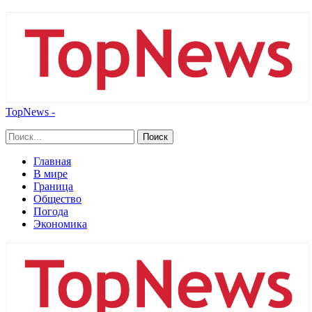
TopNews -
Главная
В мире
Граница
Общество
Погода
Экономика