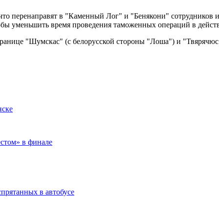
то перенаправят в "Каменный Лог" и "Бенякони" сотрудников и
обы уменьшить время проведения таможенных операций в дейст
ранице "Шумскас" (с белорусской стороны "Лоша") и "Твярячюс" 
нске
естом» в финале
спрятанных в автобусе