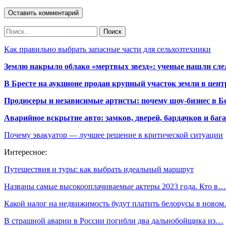
Как правильно выбрать запасные части для сельхозтехники
Землю накрыло облако «мертвых звезд»: ученые нашли сле
В Бресте на аукционе продан крупный участок земли в центр
Продюсеры и независимые артисты: почему шоу-бизнес в Бе
Аварийное вскрытие авто: замков, дверей, бардачков и ба
Почему эвакуатор — лучшее решение в критической ситуации
Интересное:
Путешествия и туры: как выбрать идеальный маршрут
Названы самые высокооплачиваемые актеры 2023 года. Кто в…
Какой налог на недвижимость будут платить белорусы в ново
В страшной аварии в России погибли два дальнобойщика из…