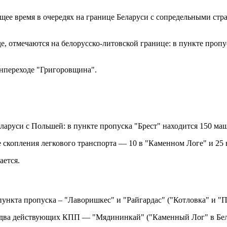
ящее время в очередях на границе Беларуси с сопредельными ст
де, отмечаются на белорусско-литовской границе: в пункте про
анпереходе "Григоровщина".
ларуси с Польшей: в пункте пропуска "Брест" находится 150 ма
 скопления легкового транспорта — 10 в "Каменном Логе" и 25 
ается.
пункта пропуска – "Лаворишкес" и "Райгардас" ("Котловка" и "П
ко два действующих КПП — "Мядининкай" ("Каменный Лог" в Бел