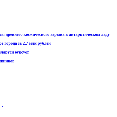
ды древнего космического взрыва в антарктическом льду
е города за 2,7 млн рублей
ларуси буксует
гажников
м…