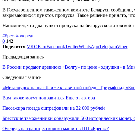
В Государственном таможенном комитете Беларуси сообщили, ч
закрывающихся пунктов пропуска. Такое решение принято, чт
Напомним, что два пункта пропуска на белорусско-литовской г
#брест
#очередь
0
142
Поделится
VK
OK.ru
Facebook
Twitter
WhatsApp
Telegram
Viber
Предыдущая запись
В России продают древнюю «Волгу» по цене «однушки» в Ми
Следующая запись
«Металлург» на шаг ближе к заветной победе: Триумф над «Бр
Вам также могут понравиться
Еще от автора
Пассажира поезда оштрафовали на 32 000 рублей
Брестские таможенники обнаружили 500 исторических монет, 
Очередь на границе: сколько машин в ПП «Брест»?