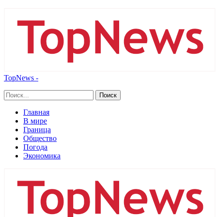
TopNews -
Главная
В мире
Граница
Общество
Погода
Экономика