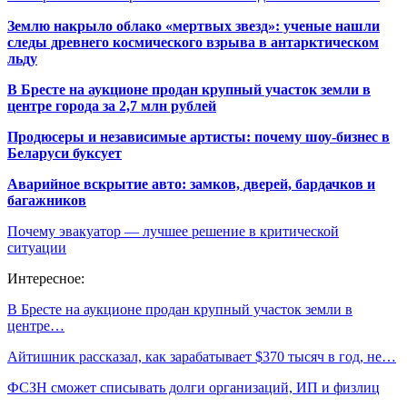
Землю накрыло облако «мертвых звезд»: ученые нашли
следы древнего космического взрыва в антарктическом
льду
В Бресте на аукционе продан крупный участок земли в
центре города за 2,7 млн рублей
Продюсеры и независимые артисты: почему шоу-бизнес в
Беларуси буксует
Аварийное вскрытие авто: замков, дверей, бардачков и
багажников
Почему эвакуатор — лучшее решение в критической
ситуации
Интересное:
В Бресте на аукционе продан крупный участок земли в
центре…
Айтишник рассказал, как зарабатывает $370 тысяч в год, не…
ФСЗН сможет списывать долги организаций, ИП и физлиц