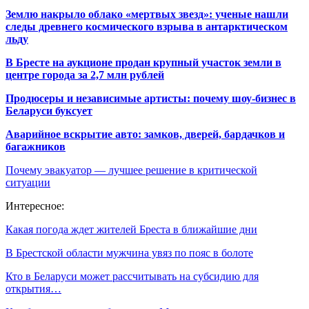
Землю накрыло облако «мертвых звезд»: ученые нашли
следы древнего космического взрыва в антарктическом
льду
В Бресте на аукционе продан крупный участок земли в
центре города за 2,7 млн рублей
Продюсеры и независимые артисты: почему шоу-бизнес в
Беларуси буксует
Аварийное вскрытие авто: замков, дверей, бардачков и
багажников
Почему эвакуатор — лучшее решение в критической
ситуации
Интересное:
Какая погода ждет жителей Бреста в ближайшие дни
В Брестской области мужчина увяз по пояс в болоте
Кто в Беларуси может рассчитывать на субсидию для
открытия…