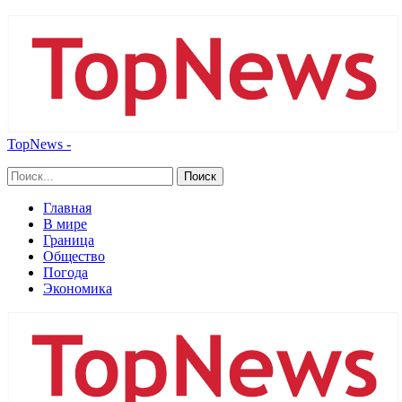
TopNews -
Главная
В мире
Граница
Общество
Погода
Экономика