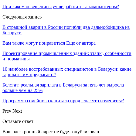
При каком освещении лучше работать за компьютером?
Следующая запись
В страшной аварии в России погибли два дальнобойщика из
Беларуси
Вам также могут понравиться
Еще от автора
Проектирование промышленных зданий: этапы, особенности
и нормативы
10 наиболее востребованных специалистов в Беларуси: какие
зарплаты им предлагают?
Белстат: реальная зарплата в Беларуси за пять лет выросла
больше чем на 25%
Программа семейного капитала продлена: что изменится?
Prev
Next
Оставьте ответ
Ваш электронный адрес не будет опубликован.