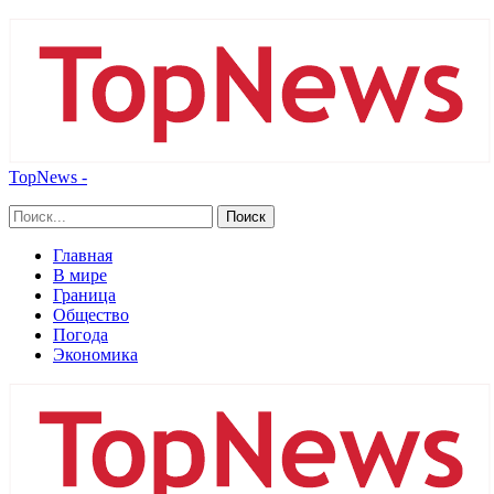
TopNews -
Главная
В мире
Граница
Общество
Погода
Экономика