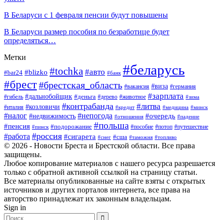
В Беларуси с 1 февраля пенсии будут повышены
В Беларуси размер пособия по безработице будет
определяться…
Метки
#беларусь
#tochka
#авто
#blizko
#bar24
#банк
#брест
#брестская_область
#виза
#вакансия
#германия
#зарплата
#дальнобойщик
#деньга
#гибель
#дерево
#животное
#зима
#контрабанда
#литва
#козловичи
#италия
#кредит
#минск
#медицина
#налог
#непогода
#очередь
#недвижимость
#отношения
#падение
#польша
#пенсия
#подорожание
#пособие
#потоп
#путешествие
#пинск
#россия
#работа
#сигарета
#сша
#таможня
#топливо
#снег
© 2026 - Новости Бреста и Брестской области. Все права
защищены.
Любое копирование материалов с нашего ресурса разрешается
только с обратной активной ссылкой на страницу статьи.
Все материалы опубликованные на сайте взяты с открытых
источников и других порталов интернета, все права на
авторство принадлежат их законным владельцам.
Sign in