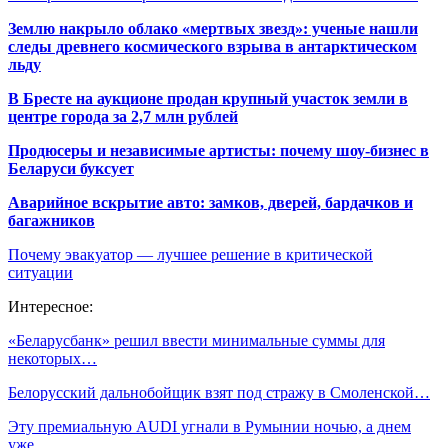
Землю накрыло облако «мертвых звезд»: ученые нашли
следы древнего космического взрыва в антарктическом
льду
В Бресте на аукционе продан крупный участок земли в
центре города за 2,7 млн рублей
Продюсеры и независимые артисты: почему шоу-бизнес в
Беларуси буксует
Аварийное вскрытие авто: замков, дверей, бардачков и
багажников
Почему эвакуатор — лучшее решение в критической
ситуации
Интересное:
«Беларусбанк» решил ввести минимальные суммы для
некоторых…
Белорусский дальнобойщик взят под стражу в Смоленской…
Эту премиальную AUDI угнали в Румынии ночью, а днем
уже…