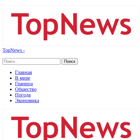
TopNews -
Главная
В мире
Граница
Общество
Погода
Экономика