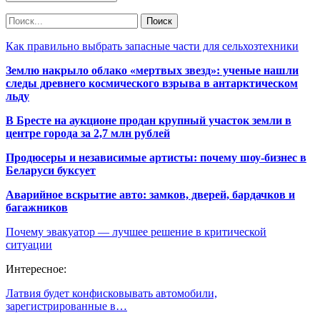
Как правильно выбрать запасные части для сельхозтехники
Землю накрыло облако «мертвых звезд»: ученые нашли
следы древнего космического взрыва в антарктическом
льду
В Бресте на аукционе продан крупный участок земли в
центре города за 2,7 млн рублей
Продюсеры и независимые артисты: почему шоу-бизнес в
Беларуси буксует
Аварийное вскрытие авто: замков, дверей, бардачков и
багажников
Почему эвакуатор — лучшее решение в критической
ситуации
Интересное:
Латвия будет конфисковывать автомобили,
зарегистрированные в…