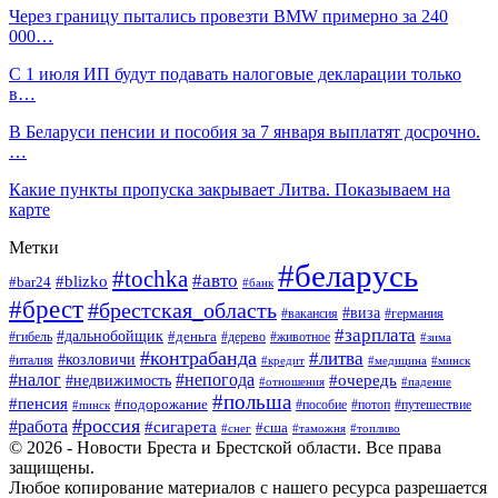
Через границу пытались провезти BMW примерно за 240
000…
С 1 июля ИП будут подавать налоговые декларации только
в…
В Беларуси пенсии и пособия за 7 января выплатят досрочно.
…
Какие пункты пропуска закрывает Литва. Показываем на
карте
Метки
#беларусь
#tochka
#авто
#blizko
#bar24
#банк
#брест
#брестская_область
#виза
#вакансия
#германия
#зарплата
#дальнобойщик
#деньга
#гибель
#дерево
#животное
#зима
#контрабанда
#литва
#козловичи
#италия
#кредит
#минск
#медицина
#налог
#непогода
#очередь
#недвижимость
#отношения
#падение
#польша
#пенсия
#подорожание
#пособие
#потоп
#путешествие
#пинск
#россия
#работа
#сигарета
#сша
#таможня
#топливо
#снег
© 2026 - Новости Бреста и Брестской области. Все права
защищены.
Любое копирование материалов с нашего ресурса разрешается