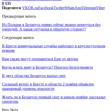
0
135
Поделится
VK
OK.ru
Facebook
Twitter
WhatsApp
Telegram
Viber
Предыдущая запись
Из Польши в Беларусь прямо сейчас можно вернуться без
очередей. А какая ситуация в обратную сторону?
Следующая запись
В Бресте коммунальные службы работают в круглосуточном
режиме
Вам также могут понравиться
Еще от автора
Когда ждать зиму в Беларуси? Прогноз Белгидромета
В двух областях Беларуси выпал снег
Сильный ветер: в Бресте и области 2 ноября объявлен
оранжевый уровень опасности
Ждать ли в Беларуси первый снег в начале ноября, рассказал
синоптик
Prev
Next