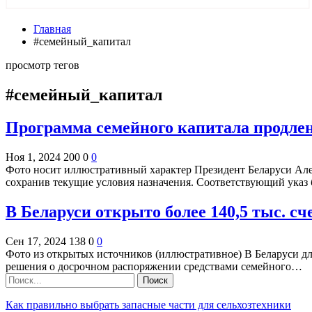
Главная
#семейный_капитал
просмотр тегов
#семейный_капитал
Программа семейного капитала продлен
Ноя 1, 2024
200
0
0
Фото носит иллюстративный характер Президент Беларуси Але
сохранив текущие условия назначения. Соответствующий ука
В Беларуси открыто более 140,5 тыс. сч
Сен 17, 2024
138
0
0
Фото из открытых источников (иллюстративное) В Беларуси для
решения о досрочном распоряжении средствами семейного…
Как правильно выбрать запасные части для сельхозтехники