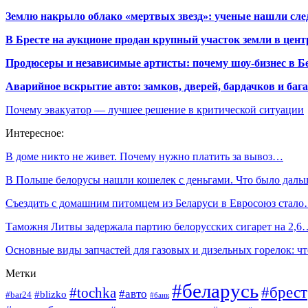
Землю накрыло облако «мертвых звезд»: ученые нашли сле
В Бресте на аукционе продан крупный участок земли в центр
Продюсеры и независимые артисты: почему шоу-бизнес в Бе
Аварийное вскрытие авто: замков, дверей, бардачков и ба
Почему эвакуатор — лучшее решение в критической ситуации
Интересное:
В доме никто не живет. Почему нужно платить за вывоз…
В Польше белорусы нашли кошелек с деньгами. Что было даль
Съездить с домашним питомцем из Беларуси в Евросоюз стал
Таможня Литвы задержала партию белорусских сигарет на 2,6
Основные виды запчастей для газовых и дизельных горелок: 
Метки
#беларусь
#брест
#tochka
#авто
#blizko
#bar24
#банк