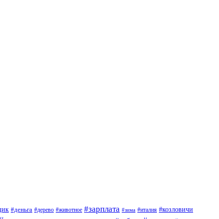
#зарплата
щик
#деньга
#козловичи
#дерево
#животное
#италия
#зима