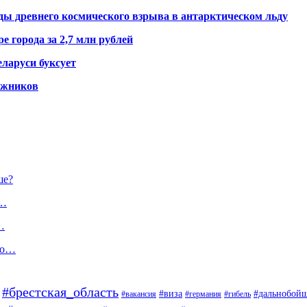
ды древнего космического взрыва в антарктическом льду
е города за 2,7 млн рублей
ларуси буксует
гажников
ше?
о…
…
что…
#брестская_область
#дальнобой
#виза
#вакансия
#германия
#гибель