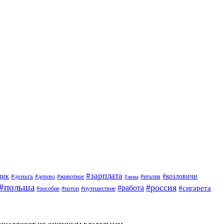
#зарплата
щик
#деньга
#козловичи
#дерево
#животное
#италия
#зима
#польша
#россия
#работа
#сигарета
#пособие
#потоп
#путешествие