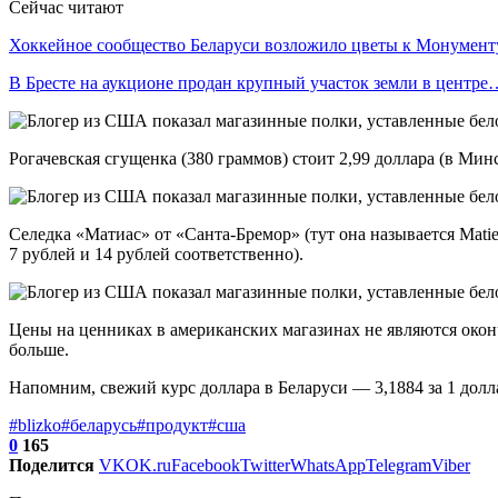
Сейчас читают
Хоккейное сообщество Беларуси возложило цветы к Монумен
В Бресте на аукционе продан крупный участок земли в центре
Рогачевская сгущенка (380 граммов) стоит 2,99 доллара (в Минс
Селедка «Матиас» от «Санта-Бремор» (тут она называется Maties
7 рублей и 14 рублей соответственно).
Цены на ценниках в американских магазинах не являются оконча
больше.
Напомним, свежий курс доллара в Беларуси — 3,1884 за 1 долл
#blizko
#беларусь
#продукт
#сша
0
165
Поделится
VK
OK.ru
Facebook
Twitter
WhatsApp
Telegram
Viber