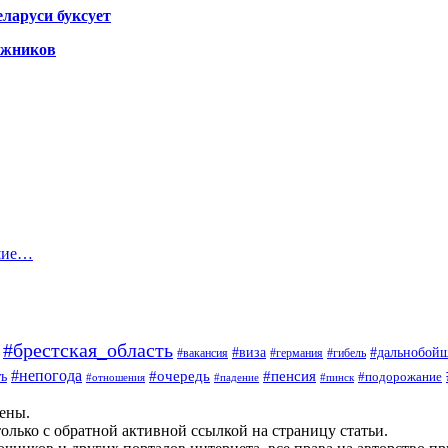
ларуси буксует
гажников
йшие…
#брестская_область
#дальнобой
#виза
#вакансия
#германия
#гибель
#непогода
#очередь
#пенсия
ь
#подорожание
#отношения
#падение
#пинск
щены.
олько с обратной активной ссылкой на страницу статьи.