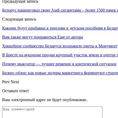
Предыдущая запись
Белорус нашпиговал свою Audi сигаретами – более 1500 пачек 
Следующая запись
Какими будут прибавки к пенсиям и детским пособиям в Белар
Вам также могут понравиться
Еще от автора
Хоккейное сообщество Беларуси возложило цветы к Монумен
В Бресте на аукционе продан крупный участок земли в центре г
Почему эвакуатор — лучшее решение в критической ситуации
Бизнес-обзор: как новые лидеры маркетинга формируют страт
Prev
Next
Оставьте ответ
Ваш электронный адрес не будет опубликован.