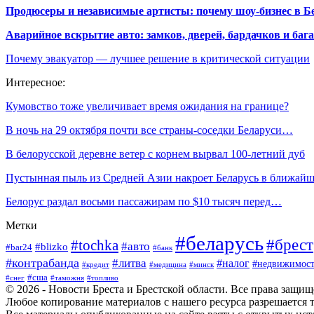
Продюсеры и независимые артисты: почему шоу-бизнес в Бе
Аварийное вскрытие авто: замков, дверей, бардачков и ба
Почему эвакуатор — лучшее решение в критической ситуации
Интересное:
Кумовство тоже увеличивает время ожидания на границе?
В ночь на 29 октября почти все страны-соседки Беларуси…
В белорусской деревне ветер с корнем вырвал 100-летний дуб
Пустынная пыль из Средней Азии накроет Беларусь в ближа
Белорус раздал восьми пассажирам по $10 тысяч перед…
Метки
#беларусь
#брест
#tochka
#авто
#blizko
#bar24
#банк
#контрабанда
#литва
#налог
#недвижимост
#кредит
#минск
#медицина
#сша
#таможня
#топливо
#снег
© 2026 - Новости Бреста и Брестской области. Все права защи
Любое копирование материалов с нашего ресурса разрешается т