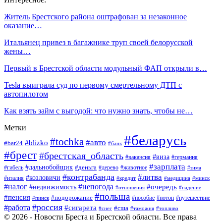
Житель Брестского района оштрафован за незаконное
оказание…
Итальянец привез в багажнике труп своей белорусской
жены…
Первый в Брестской области модульный ФАП открыли в…
Tesla выиграла суд по первому смертельному ДТП с
автопилотом
Как взять займ с выгодой: что нужно знать, чтобы не…
Метки
#беларусь
#tochka
#авто
#blizko
#bar24
#банк
#брест
#брестская_область
#виза
#вакансия
#германия
#зарплата
#дальнобойщик
#деньга
#гибель
#дерево
#животное
#зима
#контрабанда
#литва
#козловичи
#италия
#кредит
#минск
#медицина
#налог
#непогода
#очередь
#недвижимость
#отношения
#падение
#польша
#пенсия
#подорожание
#пособие
#потоп
#путешествие
#пинск
#россия
#работа
#сигарета
#сша
#таможня
#топливо
#снег
© 2026 - Новости Бреста и Брестской области. Все права