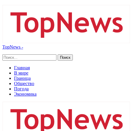
TopNews -
Главная
В мире
Граница
Общество
Погода
Экономика