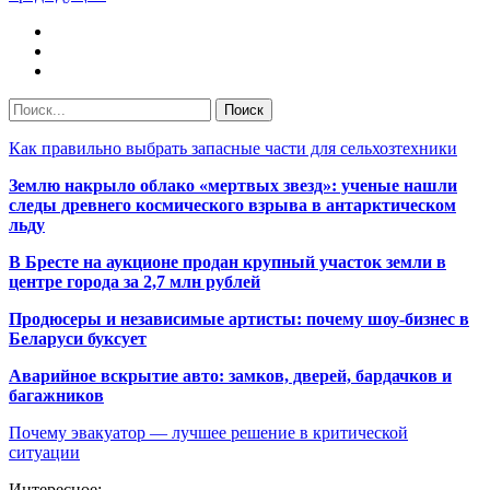
Как правильно выбрать запасные части для сельхозтехники
Землю накрыло облако «мертвых звезд»: ученые нашли
следы древнего космического взрыва в антарктическом
льду
В Бресте на аукционе продан крупный участок земли в
центре города за 2,7 млн рублей
Продюсеры и независимые артисты: почему шоу-бизнес в
Беларуси буксует
Аварийное вскрытие авто: замков, дверей, бардачков и
багажников
Почему эвакуатор — лучшее решение в критической
ситуации
Интересное: