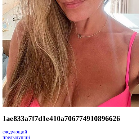
1ae833a7f7d1e410a706774910896626
следующий
предыдущий