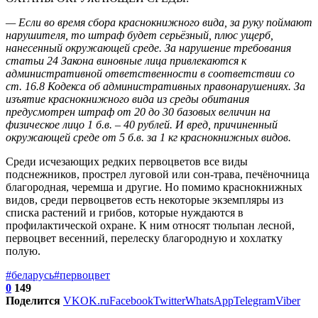
— Если во время сбора краснокнижного вида, за руку поймают
нарушителя, то штраф будет серьёзный, плюс ущерб,
нанесенный окружающей среде. За нарушение требования
статьи 24 Закона виновные лица привлекаются к
административной ответственности в соответствии со
ст. 16.8 Кодекса об административных правонарушениях. За
изъятие краснокнижного вида из среды обитания
предусмотрен штраф от 20 до 30 базовых величин на
физическое лицо 1 б.в. – 40 рублей. И вред, причиненный
окружающей среде от 5 б.в. за 1 кг краснокнижных видов.
Среди исчезающих редких первоцветов все виды
подснежников, прострел луговой или сон-трава, печёночница
благородная, черемша и другие. Но помимо краснокнижных
видов, среди первоцветов есть некоторые экземпляры из
списка растений и грибов, которые нуждаются в
профилактической охране. К ним относят тюльпан лесной,
первоцвет весенний, перелеску благородную и хохлатку
полую.
#беларусь
#первоцвет
0
149
Поделится
VK
OK.ru
Facebook
Twitter
WhatsApp
Telegram
Viber