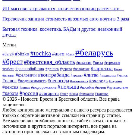
ИП массово закрываются, количество юрлиц растет: что…
Перевозчик занизил стоимость ввозимых авто почти в 3 раза
Бытовая техника, косметика, БАДы и другое: незаконный
груз…
Метки
#беларусь
#tochka
#авто
#blizko
#bar24
#банк
#брест
#брестская_область
#виза
#вакансия
#германия
#зарплата
#дальнобойщик
#деньга
#гибель
#дерево
#животное
#зима
#контрабанда
#литва
#козловичи
#италия
#кредит
#минск
#медицина
#налог
#непогода
#очередь
#недвижимость
#отношения
#падение
#польша
#пенсия
#подорожание
#пособие
#потоп
#путешествие
#пинск
#россия
#работа
#сигарета
#сша
#таможня
#топливо
#снег
© 2026 - Новости Бреста и Брестской области. Все права
защищены.
Любое копирование материалов с нашего ресурса разрешается
только с обратной активной ссылкой на страницу статьи.
Все материалы опубликованные на сайте взяты с открытых
источников и других порталов интернета, все права на
авторство принадлежат их законным владельцам.