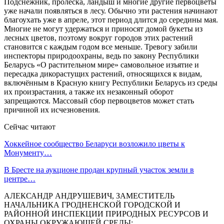
Подснежник, пролеска, ландыш и многие другие первоцветы
уже начали появляться в лесу. Обычно эти растения начинают
благоухать уже в апреле, этот период длится до середины мая.
Многие не могут удержаться и приносят домой букеты из
лесных цветов, поэтому вокруг городов этих растений
становится с каждым годом все меньше. Тревогу забили
инспекторы природоохраны, ведь по закону Республики
Беларусь «О растительном мире» самовольное изъятие и
пересадка дикорастущих растений, относящихся к видам,
включённым в Красную книгу Республики Беларусь из среды
их произрастания, а также их незаконный оборот
запрещаются. Массовый сбор первоцветов может стать
причиной их исчезновения.
Сейчас читают
Хоккейное сообщество Беларуси возложило цветы к
Монументу…
В Бресте на аукционе продан крупный участок земли в
центре…
АЛЕКСАНДР АНДРУШЕВИЧ, ЗАМЕСТИТЕЛЬ
НАЧАЛЬНИКА ГРОДНЕНСКОЙ ГОРОДСКОЙ И
РАЙОННОЙ ИНСПЕКЦИИ ПРИРОДНЫХ РЕСУРСОВ И
ОХРАНЫ ОКРУЖАЮЩЕЙ СРЕДЫ: