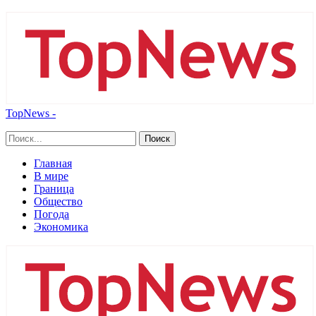
TopNews -
Главная
В мире
Граница
Общество
Погода
Экономика