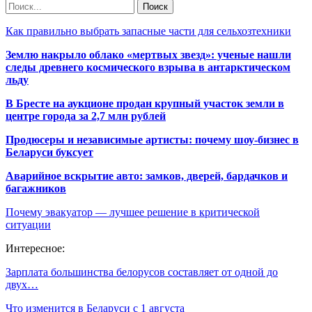
Как правильно выбрать запасные части для сельхозтехники
Землю накрыло облако «мертвых звезд»: ученые нашли
следы древнего космического взрыва в антарктическом
льду
В Бресте на аукционе продан крупный участок земли в
центре города за 2,7 млн рублей
Продюсеры и независимые артисты: почему шоу-бизнес в
Беларуси буксует
Аварийное вскрытие авто: замков, дверей, бардачков и
багажников
Почему эвакуатор — лучшее решение в критической
ситуации
Интересное:
Зарплата большинства белорусов составляет от одной до
двух…
Что изменится в Беларуси с 1 августа