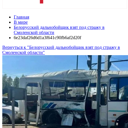
Главная
В мире
Белорусский дальнобойщик взят под стражу в
Смоленской области
6e23daf26d6d1a3f641c90fb6af2d20f
Вернуться к "Белорусский дальнобойщик взят под стражу в
Смоленской области"