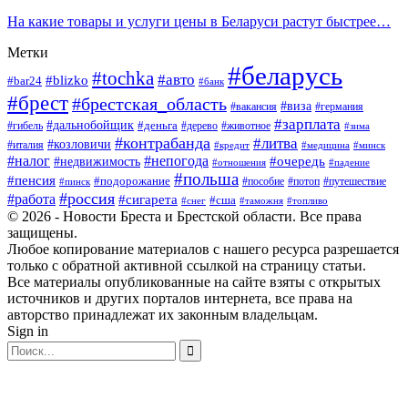
На какие товары и услуги цены в Беларуси растут быстрее…
Метки
#беларусь
#tochka
#авто
#blizko
#bar24
#банк
#брест
#брестская_область
#виза
#вакансия
#германия
#зарплата
#дальнобойщик
#деньга
#гибель
#дерево
#животное
#зима
#контрабанда
#литва
#козловичи
#италия
#кредит
#минск
#медицина
#налог
#непогода
#очередь
#недвижимость
#отношения
#падение
#польша
#пенсия
#подорожание
#пособие
#потоп
#путешествие
#пинск
#россия
#работа
#сигарета
#сша
#таможня
#топливо
#снег
© 2026 - Новости Бреста и Брестской области. Все права
защищены.
Любое копирование материалов с нашего ресурса разрешается
только с обратной активной ссылкой на страницу статьи.
Все материалы опубликованные на сайте взяты с открытых
источников и других порталов интернета, все права на
авторство принадлежат их законным владельцам.
Sign in