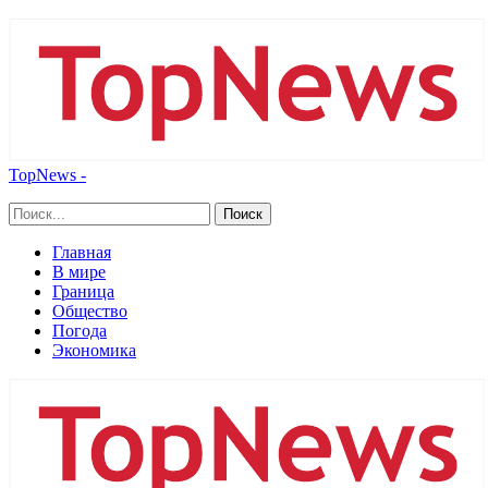
TopNews -
Главная
В мире
Граница
Общество
Погода
Экономика