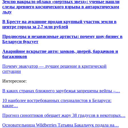
Землю накрыло облако «мертвых звезд»: ученые нашли
следы древнего космического взрыва в антарктическом
льду
В Бресте на аукционе продан крупный участок земли в
центре города за 2,7 млн рублей
Продюсеры и независимые артисты: почему шоу-бизнес в
Беларуси буксует
Аварийное вскрытие авто: замков, дверей, бардачков и
багажников
Почему эвакуатор — лучшее решение в критической
ситуации
Интересное:
В каких странах ближнего зарубежья запрещены вейпы –…
10 наиболее востребованных специалистов в Беларуси:
какие…
Прогноз синоптиков обещает жару 38 градусов в некоторых…
Основательница Wildberries Татьяна Бакальчук подала на…