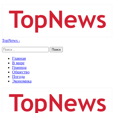
TopNews -
Главная
В мире
Граница
Общество
Погода
Экономика