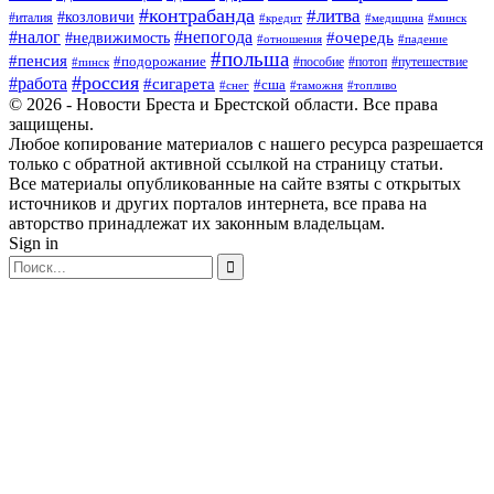
#контрабанда
#литва
#козловичи
#италия
#кредит
#минск
#медицина
#налог
#непогода
#очередь
#недвижимость
#отношения
#падение
#польша
#пенсия
#подорожание
#пособие
#потоп
#путешествие
#пинск
#россия
#работа
#сигарета
#сша
#таможня
#топливо
#снег
© 2026 - Новости Бреста и Брестской области. Все права
защищены.
Любое копирование материалов с нашего ресурса разрешается
только с обратной активной ссылкой на страницу статьи.
Все материалы опубликованные на сайте взяты с открытых
источников и других порталов интернета, все права на
авторство принадлежат их законным владельцам.
Sign in