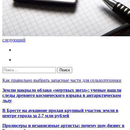
следующий
Как правильно выбрать запасные части для сельхозтехники
Землю накрыло облако «мертвых звезд»: ученые нашли
следы древнего космического взрыва в антарктическом
льду
В Бресте на аукционе продан крупный участок земли в
центре города за 2,7 млн рублей
Продюсеры и независимые артисты: почему шоу-бизнес в