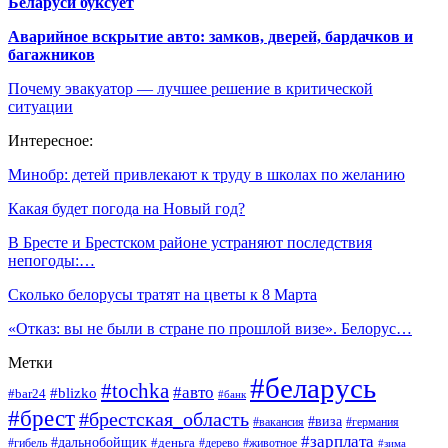
Беларуси буксует
Аварийное вскрытие авто: замков, дверей, бардачков и
багажников
Почему эвакуатор — лучшее решение в критической
ситуации
Интересное:
Минобр: детей привлекают к труду в школах по желанию
Какая будет погода на Новый год?
В Бресте и Брестском районе устраняют последствия
непогоды:…
Сколько белорусы тратят на цветы к 8 Марта
«Отказ: вы не были в стране по прошлой визе». Белорус…
Метки
#беларусь
#tochka
#авто
#blizko
#bar24
#банк
#брест
#брестская_область
#виза
#вакансия
#германия
#зарплата
#дальнобойщик
#деньга
#гибель
#дерево
#животное
#зима