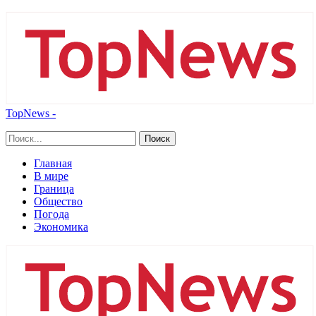
TopNews -
Главная
В мире
Граница
Общество
Погода
Экономика