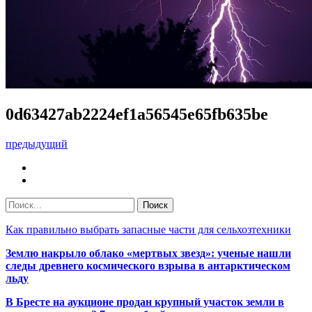
0d63427ab2224ef1a56545e65fb635be
предыдущий
Как правильно выбрать запасные части для сельхозтехники
Землю накрыло облако «мертвых звезд»: ученые нашли
следы древнего космического взрыва в антарктическом
льду
В Бресте на аукционе продан крупный участок земли в