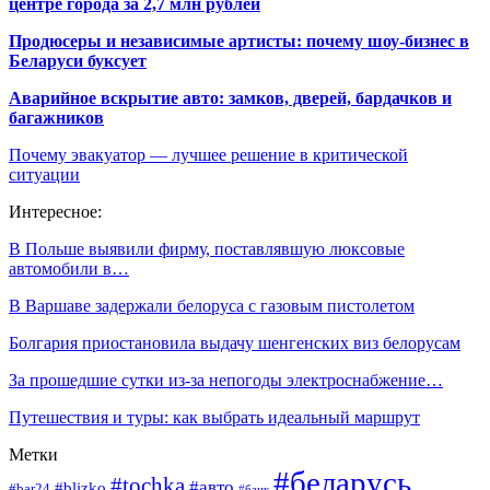
центре города за 2,7 млн рублей
Продюсеры и независимые артисты: почему шоу-бизнес в
Беларуси буксует
Аварийное вскрытие авто: замков, дверей, бардачков и
багажников
Почему эвакуатор — лучшее решение в критической
ситуации
Интересное:
В Польше выявили фирму, поставлявшую люксовые
автомобили в…
В Варшаве задержали белоруса с газовым пистолетом
Болгария приостановила выдачу шенгенских виз белорусам
За прошедшие сутки из-за непогоды электроснабжение…
Путешествия и туры: как выбрать идеальный маршрут
Метки
#беларусь
#tochka
#авто
#blizko
#bar24
#банк