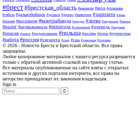
#брест
#брестская_область
#виза
#вакансия
#германия
#зарплата
#дальнобойщик
#деньга
#гибель
#дерево
#животное
#зима
#контрабанда
#литва
#козловичи
#италия
#кредит
#минск
#медицина
#налог
#непогода
#очередь
#недвижимость
#отношения
#падение
#польша
#пенсия
#подорожание
#пособие
#потоп
#путешествие
#пинск
#россия
#работа
#сигарета
#сша
#таможня
#топливо
#снег
© 2026 - Новости Бреста и Брестской области. Все права
защищены.
Любое копирование материалов с нашего ресурса разрешается
только с обратной активной ссылкой на страницу статьи.
Все материалы опубликованные на сайте взяты с открытых
источников и других порталов интернета, все права на
авторство принадлежат их законным владельцам.
Sign in