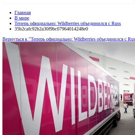
Главная
В мире
Теперь официально: Wildberries объединился с Russ
35b2cafc92b2a30f9bc07964014248e0
Вернуться к "Теперь официально: Wildberries объединился с Rus