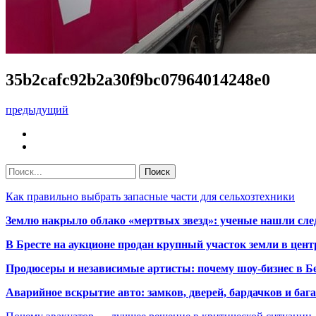
35b2cafc92b2a30f9bc07964014248e0
предыдущий
Как правильно выбрать запасные части для сельхозтехники
Землю накрыло облако «мертвых звезд»: ученые нашли сле
В Бресте на аукционе продан крупный участок земли в центр
Продюсеры и независимые артисты: почему шоу-бизнес в Бе
Аварийное вскрытие авто: замков, дверей, бардачков и ба