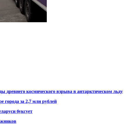
ды древнего космического взрыва в антарктическом льду
е города за 2,7 млн рублей
ларуси буксует
гажников