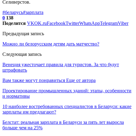
Селиверстов.
#беларусь
#зарплата
0
138
Поделится
VK
OK.ru
Facebook
Twitter
WhatsApp
Telegram
Viber
Предыдущая запись
Можно ли белорусским детям дать матчество?
Следующая запись
Венеция ужесточает правила для туристов. За что будут
штрафовать
Вам также могут понравиться
Еще от автора
Проектирование промышленных зданий: этапы, особенности
и нормативы
10 наиболее востребованных специалистов в Беларуси: какие
зарплаты им предлагают?
Белстат: реальная зарплата в Беларуси за пять лет выросла
больше чем на 25%