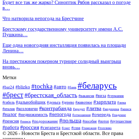
Будет все так же жарко? Синоптик Рябов рассказал о погоде
в…
Что натворила непогода на Брестчине
Брестскому государственному университету имени А.С.
Пушкина…
Еще одна новогодняя инсталляция появилась на площади
Ленина…
На престижном покерном турнире солидный выигрыш
вновь…
Метки
#беларусь
#tochka
#авто
#blizko
#bar24
#банк
#брест
#брестская_область
#виза
#вакансия
#германия
#зарплата
#дальнобойщик
#деньга
#гибель
#дерево
#животное
#зима
#контрабанда
#литва
#козловичи
#италия
#кредит
#минск
#медицина
#налог
#непогода
#очередь
#недвижимость
#отношения
#падение
#польша
#пенсия
#подорожание
#пособие
#потоп
#путешествие
#пинск
#россия
#работа
#сигарета
#сша
#таможня
#топливо
#снег
© 2026 - Новости Бреста и Брестской области. Все права
защищены.