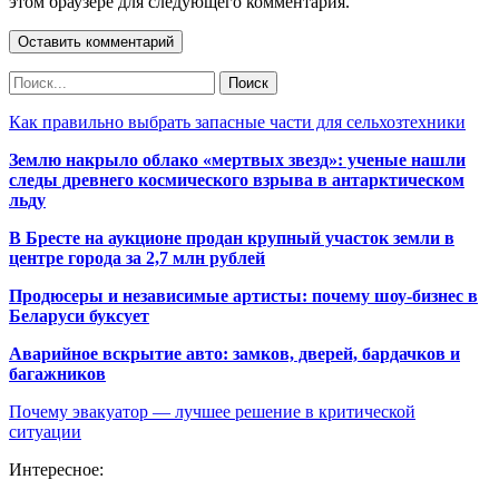
этом браузере для следующего комментария.
Как правильно выбрать запасные части для сельхозтехники
Землю накрыло облако «мертвых звезд»: ученые нашли
следы древнего космического взрыва в антарктическом
льду
В Бресте на аукционе продан крупный участок земли в
центре города за 2,7 млн рублей
Продюсеры и независимые артисты: почему шоу-бизнес в
Беларуси буксует
Аварийное вскрытие авто: замков, дверей, бардачков и
багажников
Почему эвакуатор — лучшее решение в критической
ситуации
Интересное: