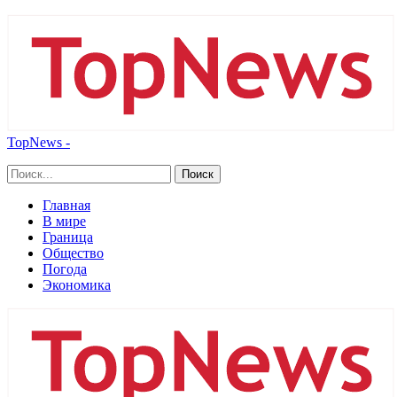
TopNews -
Главная
В мире
Граница
Общество
Погода
Экономика