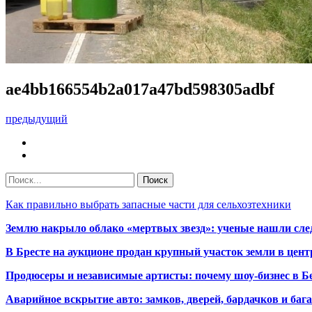
ae4bb166554b2a017a47bd598305adbf
предыдущий
Как правильно выбрать запасные части для сельхозтехники
Землю накрыло облако «мертвых звезд»: ученые нашли сле
В Бресте на аукционе продан крупный участок земли в центр
Продюсеры и независимые артисты: почему шоу-бизнес в Бе
Аварийное вскрытие авто: замков, дверей, бардачков и ба