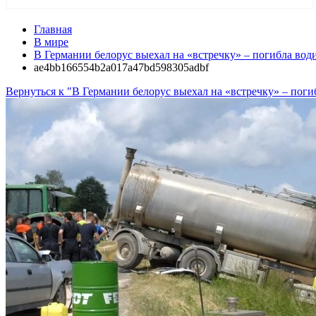
Главная
В мире
В Германии белорус выехал на «встречку» – погибла води
ae4bb166554b2a017a47bd598305adbf
Вернуться к "В Германии белорус выехал на «встречку» – поги