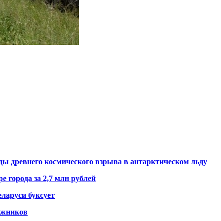
ды древнего космического взрыва в антарктическом льду
е города за 2,7 млн рублей
ларуси буксует
гажников