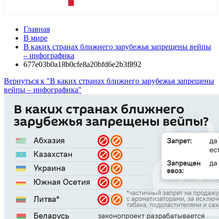
Главная
В мире
В каких странах ближнего зарубежья запрещены вейпы
– инфографика
677e03b0a18b0cfe8a20bfd6e2b3f892
Вернуться к "В каких странах ближнего зарубежья запрещены
вейпы – инфографика"