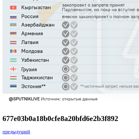
677e03b0a18b0cfe8a20bfd6e2b3f892
предыдущий