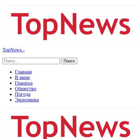
TopNews -
Главная
В мире
Граница
Общество
Погода
Экономика