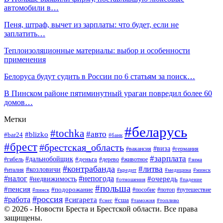
автомобили в…
Пеня, штраф, вычет из зарплаты: что будет, если не
заплатить…
Теплоизоляционные материалы: выбор и особенности
применения
Белоруса будут судить в России по 6 статьям за поиск…
В Пинском районе пятиминутный ураган повредил более 60
домов…
Метки
#беларусь
#tochka
#авто
#blizko
#bar24
#банк
#брест
#брестская_область
#виза
#вакансия
#германия
#зарплата
#дальнобойщик
#деньга
#гибель
#дерево
#животное
#зима
#контрабанда
#литва
#козловичи
#италия
#кредит
#минск
#медицина
#налог
#непогода
#очередь
#недвижимость
#отношения
#падение
#польша
#пенсия
#подорожание
#пособие
#потоп
#путешествие
#пинск
#россия
#работа
#сигарета
#сша
#таможня
#топливо
#снег
© 2026 - Новости Бреста и Брестской области. Все права
защищены.