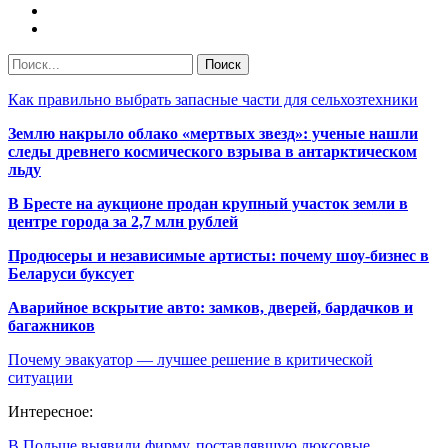
Как правильно выбрать запасные части для сельхозтехники
Землю накрыло облако «мертвых звезд»: ученые нашли
следы древнего космического взрыва в антарктическом
льду
В Бресте на аукционе продан крупный участок земли в
центре города за 2,7 млн рублей
Продюсеры и независимые артисты: почему шоу-бизнес в
Беларуси буксует
Аварийное вскрытие авто: замков, дверей, бардачков и
багажников
Почему эвакуатор — лучшее решение в критической
ситуации
Интересное:
В Польше выявили фирму, поставлявшую люксовые