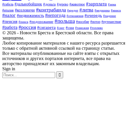
#зарплата
#дальнобойщик
#деньга
#гибель
#дерево
#животное
#зима
#контрабанда
#литва
#козловичи
#италия
#кредит
#минск
#медицина
#налог
#непогода
#очередь
#недвижимость
#отношения
#падение
#польша
#пенсия
#подорожание
#пособие
#потоп
#путешествие
#пинск
#россия
#работа
#сигарета
#сша
#таможня
#топливо
#снег
© 2026 - Новости Бреста и Брестской области. Все права
защищены.
Любое копирование материалов с нашего ресурса разрешается
только с обратной активной ссылкой на страницу статьи.
Все материалы опубликованные на сайте взяты с открытых
источников и других порталов интернета, все права на
авторство принадлежат их законным владельцам.
Sign in