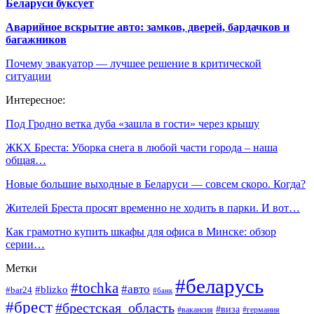
Беларуси буксует
Аварийное вскрытие авто: замков, дверей, бардачков и
багажников
Почему эвакуатор — лучшее решение в критической
ситуации
Интересное:
Под Гродно ветка дуба «зашла в гости» через крышу
ЖКХ Бреста: Уборка снега в любой части города – наша
общая…
Новые большие выходные в Беларуси — совсем скоро. Когда?
Жителей Бреста просят временно не ходить в парки. И вот…
Как грамотно купить шкафы для офиса в Минске: обзор
серии…
Метки
#беларусь
#tochka
#авто
#blizko
#bar24
#банк
#брест
#брестская_область
#виза
#вакансия
#германия