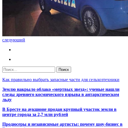
следующий
Как правильно выбрать запасные части для сельхозтехники
Землю накрыло облако «мертвых звезд»: ученые нашли
следы древнего космического взрыва в антарктическом
льду
В Бресте на аукционе продан крупный участок земли в
центре города за 2,7 млн рублей
Продюсеры и независимые артисты: почему шоу-бизнес в