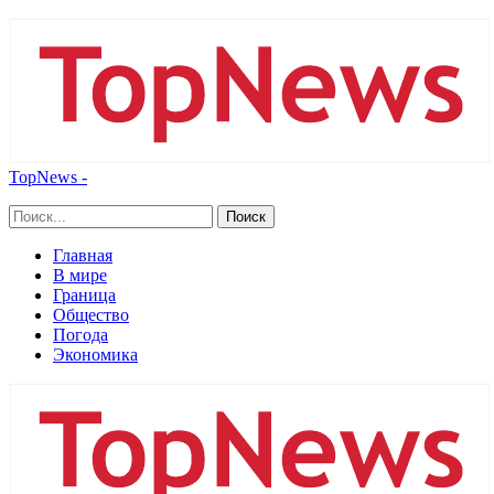
TopNews -
Главная
В мире
Граница
Общество
Погода
Экономика