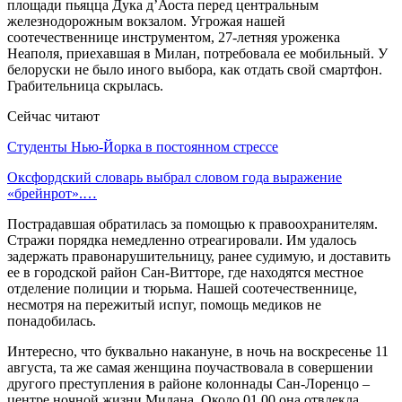
площади пьяцца Дука д’Аоста перед центральным
железнодорожным вокзалом. Угрожая нашей
соотечественнице инструментом, 27-летняя уроженка
Неаполя, приехавшая в Милан, потребовала ее мобильный. У
белоруски не было иного выбора, как отдать свой смартфон.
Грабительница скрылась.
Сейчас читают
Студенты Нью-Йорка в постоянном стрессе
Оксфордский словарь выбрал словом года выражение
«брейнрот».…
Пострадавшая обратилась за помощью к правоохранителям.
Стражи порядка немедленно отреагировали. Им удалось
задержать правонарушительницу, ранее судимую, и доставить
ее в городской район Сан-Витторе, где находятся местное
отделение полиции и тюрьма. Нашей соотечественнице,
несмотря на пережитый испуг, помощь медиков не
понадобилась.
Интересно, что буквально накануне, в ночь на воскресенье 11
августа, та же самая женщина поучаствовала в совершении
другого преступления в районе колоннады Сан-Лоренцо –
центре ночной жизни Милана. Около 01.00 она отвлекла