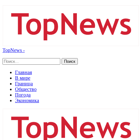
TopNews -
Главная
В мире
Граница
Общество
Погода
Экономика