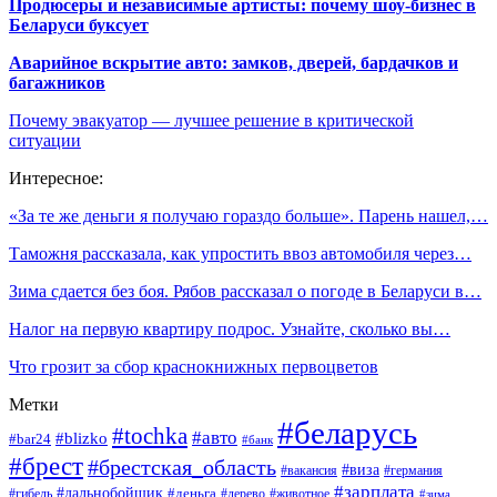
Продюсеры и независимые артисты: почему шоу-бизнес в
Беларуси буксует
Аварийное вскрытие авто: замков, дверей, бардачков и
багажников
Почему эвакуатор — лучшее решение в критической
ситуации
Интересное:
«За те же деньги я получаю гораздо больше». Парень нашел,…
Таможня рассказала, как упростить ввоз автомобиля через…
Зима сдается без боя. Рябов рассказал о погоде в Беларуси в…
Налог на первую квартиру подрос. Узнайте, сколько вы…
Что грозит за сбор краснокнижных первоцветов
Метки
#беларусь
#tochka
#авто
#blizko
#bar24
#банк
#брест
#брестская_область
#виза
#вакансия
#германия
#зарплата
#дальнобойщик
#деньга
#гибель
#дерево
#животное
#зима