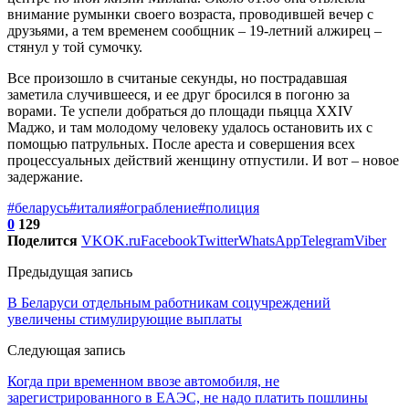
внимание румынки своего возраста, проводившей вечер с
друзьями, а тем временем сообщник – 19-летний алжирец –
стянул у той сумочку.
Все произошло в считаные секунды, но пострадавшая
заметила случившееся, и ее друг бросился в погоню за
ворами. Те успели добраться до площади пьяцца XXIV
Маджо, и там молодому человеку удалось остановить их с
помощью патрульных. После ареста и совершения всех
процессуальных действий женщину отпустили. И вот – новое
задержание.
#беларусь
#италия
#ограбление
#полиция
0
129
Поделится
VK
OK.ru
Facebook
Twitter
WhatsApp
Telegram
Viber
Предыдущая запись
В Беларуси отдельным работникам соцучреждений
увеличены стимулирующие выплаты
Следующая запись
Когда при временном ввозе автомобиля, не
зарегистрированного в ЕАЭС, не надо платить пошлины