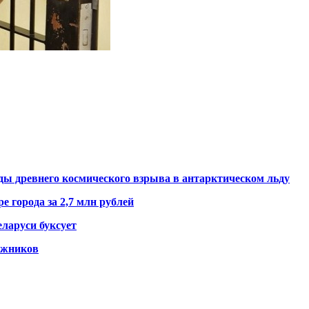
ды древнего космического взрыва в антарктическом льду
е города за 2,7 млн рублей
ларуси буксует
гажников