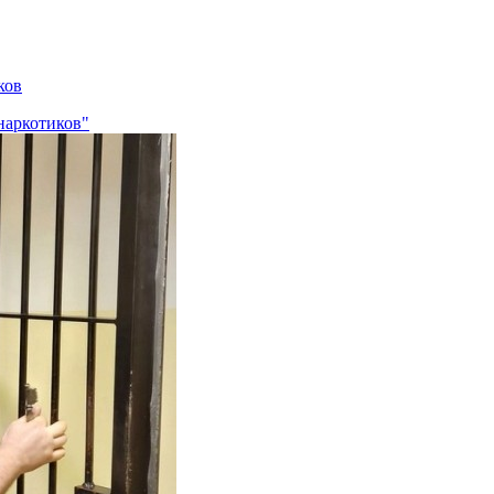
ков
наркотиков"