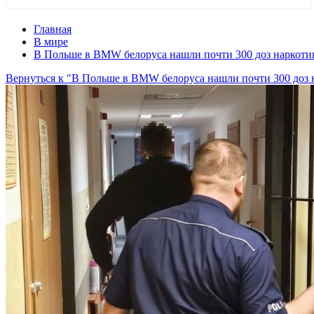
Главная
В мире
В Польше в BMW белоруса нашли почти 300 доз наркоти
Вернуться к "В Польше в BMW белоруса нашли почти 300 доз 