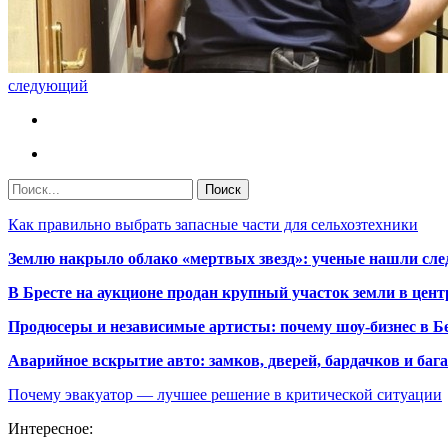
следующий
Как правильно выбрать запасные части для сельхозтехники
Землю накрыло облако «мертвых звезд»: ученые нашли сле
В Бресте на аукционе продан крупный участок земли в центр
Продюсеры и независимые артисты: почему шоу-бизнес в Бе
Аварийное вскрытие авто: замков, дверей, бардачков и ба
Почему эвакуатор — лучшее решение в критической ситуации
Интересное: