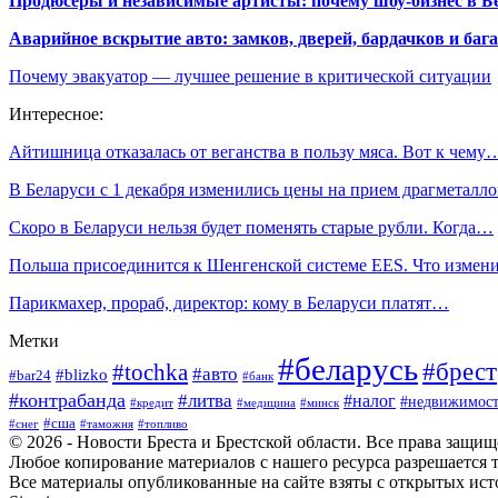
Продюсеры и независимые артисты: почему шоу-бизнес в Бе
Аварийное вскрытие авто: замков, дверей, бардачков и ба
Почему эвакуатор — лучшее решение в критической ситуации
Интересное:
Айтишница отказалась от веганства в пользу мяса. Вот к чему
В Беларуси с 1 декабря изменились цены на прием драгметал
Скоро в Беларуси нельзя будет поменять старые рубли. Когда…
Польша присоединится к Шенгенской системе EES. Что измен
Парикмахер, прораб, директор: кому в Беларуси платят…
Метки
#беларусь
#брест
#tochka
#авто
#blizko
#bar24
#банк
#контрабанда
#литва
#налог
#недвижимост
#кредит
#минск
#медицина
#сша
#таможня
#топливо
#снег
© 2026 - Новости Бреста и Брестской области. Все права защи
Любое копирование материалов с нашего ресурса разрешается т
Все материалы опубликованные на сайте взяты с открытых исто