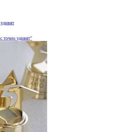
 удивят
с точно удивят"