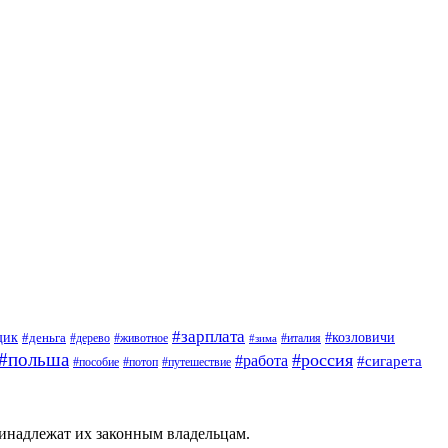
#зарплата
щик
#деньга
#козловичи
#дерево
#животное
#италия
#зима
#польша
#россия
#работа
#сигарета
#пособие
#потоп
#путешествие
ринадлежат их законным владельцам.