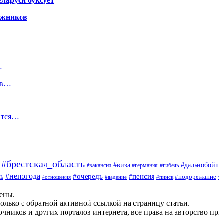
ларуси буксует
гажников
…
лов…
ится…
#брестская_область
#дальнобой
#виза
#вакансия
#германия
#гибель
#непогода
#очередь
#пенсия
ь
#подорожание
#отношения
#падение
#пинск
щены.
олько с обратной активной ссылкой на страницу статьи.
чников и других порталов интернета, все права на авторство п