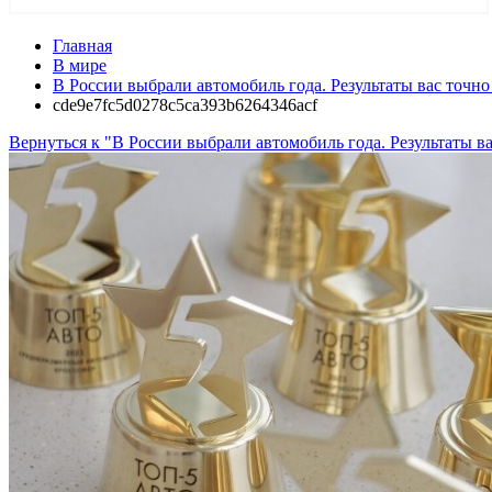
Главная
В мире
В России выбрали автомобиль года. Результаты вас точно
cde9e7fc5d0278c5ca393b6264346acf
Вернуться к "В России выбрали автомобиль года. Результаты ва