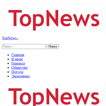
TopNews -
Главная
В мире
Граница
Общество
Погода
Экономика