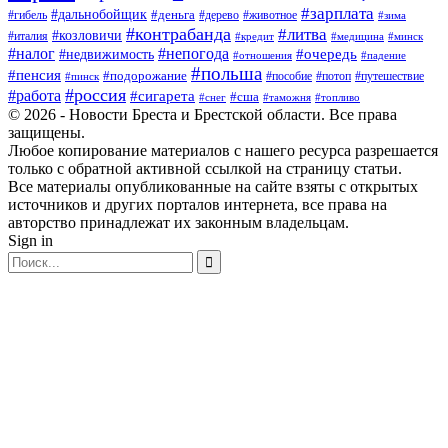
#зарплата
#дальнобойщик
#деньга
#гибель
#дерево
#животное
#зима
#контрабанда
#литва
#козловичи
#италия
#кредит
#минск
#медицина
#налог
#непогода
#очередь
#недвижимость
#отношения
#падение
#польша
#пенсия
#подорожание
#пособие
#потоп
#путешествие
#пинск
#россия
#работа
#сигарета
#сша
#таможня
#топливо
#снег
© 2026 - Новости Бреста и Брестской области. Все права
защищены.
Любое копирование материалов с нашего ресурса разрешается
только с обратной активной ссылкой на страницу статьи.
Все материалы опубликованные на сайте взяты с открытых
источников и других порталов интернета, все права на
авторство принадлежат их законным владельцам.
Sign in