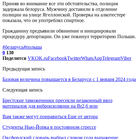
Приняв во внимание все эти обстоятельства, полиция
задержала белоруса. Мужчину доставили в отделение
полиции на улице Ягеллонской. Проверка на алкотестере
показала, что он употреблял спиртное.
Гражданину предъявили обвинение и инициировали
процедуру депортации. Он уже покинул территорию Польши.
#беларусь
#польша
0
130
Поделится
VK
OK.ru
Facebook
Twitter
WhatsApp
Telegram
Viber
Предыдущая запись
Базовая величина повышается в Беларуси с 1 января 2024 года
Следующая запись
Брестские таможенники пресекли незаконный ввоз
материалов для виброизоляции на Br2,6 млн
Вам также могут понравиться
Еще от автора
Студенты Нью-Йорка в постоянном стрессе
Оксфордский словарь выбрал словом года выражение