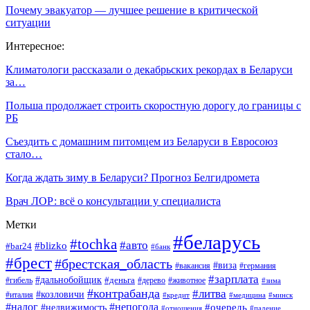
Почему эвакуатор — лучшее решение в критической
ситуации
Интересное:
Климатологи рассказали о декабрьских рекордах в Беларуси
за…
Польша продолжает строить скоростную дорогу до границы с
РБ
Съездить с домашним питомцем из Беларуси в Евросоюз
стало…
Когда ждать зиму в Беларуси? Прогноз Белгидромета
Врач ЛОР: всё о консультации у специалиста
Метки
#беларусь
#tochka
#авто
#blizko
#bar24
#банк
#брест
#брестская_область
#виза
#вакансия
#германия
#зарплата
#дальнобойщик
#деньга
#гибель
#дерево
#животное
#зима
#контрабанда
#литва
#козловичи
#италия
#кредит
#минск
#медицина
#налог
#непогода
#очередь
#недвижимость
#отношения
#падение