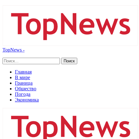
TopNews -
Главная
В мире
Граница
Общество
Погода
Экономика