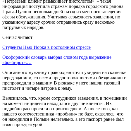
«Нетрезвый клиент размахивает пистолетом», – такая
информация поступила стражам порядка городского района
Прага-Пулноц несколько дней назад из местного заведения
сферы обслуживания. Учитывая серьезность заявления, по
указанному адресу срочно отправились сразу несколько
патрульных нарядов.
Сейчас читают
Студенты Нью-Йорка в постоянном стрессе
Оксфордский словарь выбрал словом года выражение
«брейнрот».…
Описанного мужчину правоохранители увидели на скамейке
перед зданием, со всеми предосторожностями обездвижили и
препроводили в машину. В рюкзаке у него нашли газовый
пистолет и четыре патрона к нему.
Выяснилось, что, кроме сотрудников заведения, в помещении
на момент инцидента находились другие клиенты. Их
подробно расспросили о происшедшем. А после того, как
нашего соотечественника «пробили» по базе, оказалось, что
он находился в Польше нелегально, а его паспорт ранее был
изъят прокуратурой.