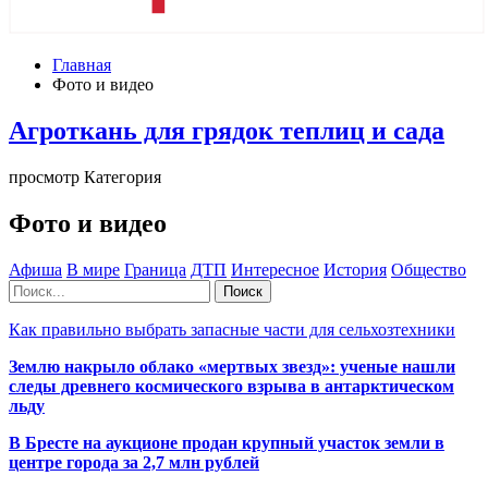
Главная
Фото и видео
Агроткань для грядок теплиц и сада
просмотр Категория
Фото и видео
Афиша
В мире
Граница
ДТП
Интересное
История
Общество
Как правильно выбрать запасные части для сельхозтехники
Землю накрыло облако «мертвых звезд»: ученые нашли
следы древнего космического взрыва в антарктическом
льду
В Бресте на аукционе продан крупный участок земли в
центре города за 2,7 млн рублей