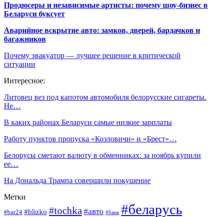
Продюсеры и независимые артисты: почему шоу-бизнес в
Беларуси буксует
Аварийное вскрытие авто: замков, дверей, бардачков и
багажников
Почему эвакуатор — лучшее решение в критической
ситуации
Интересное:
Литовец вез под капотом автомобиля белорусские сигареты.
Не…
В каких районах Беларуси самые низкие зарплаты
Работу пунктов пропуска «Козловичи» и «Брест»…
Белорусы сметают валюту в обменниках: за ноябрь купили
ее…
На Дональда Трампа совершили покушение
Метки
#беларусь
#tochka
#авто
#blizko
#bar24
#банк