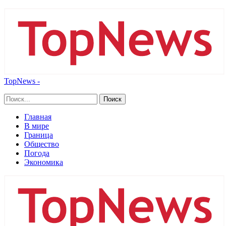
TopNews -
Главная
В мире
Граница
Общество
Погода
Экономика