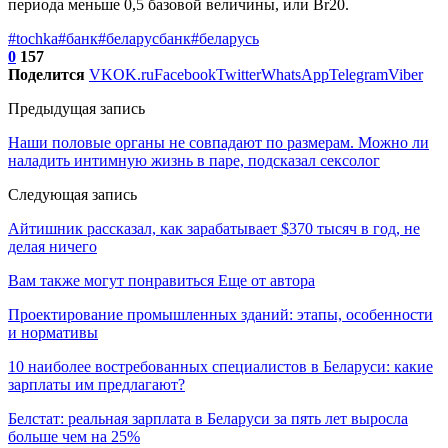
периода меньше 0,5 базовой величины, или Br20.
#tochka
#банк
#беларусбанк
#беларусь
0
157
Поделится
VK
OK.ru
Facebook
Twitter
WhatsApp
Telegram
Viber
Предыдущая запись
Наши половые органы не совпадают по размерам. Можно ли
наладить интимную жизнь в паре, подсказал сексолог
Следующая запись
Айтишник рассказал, как зарабатывает $370 тысяч в год, не
делая ничего
Вам также могут понравиться
Еще от автора
Проектирование промышленных зданий: этапы, особенности
и нормативы
10 наиболее востребованных специалистов в Беларуси: какие
зарплаты им предлагают?
Белстат: реальная зарплата в Беларуси за пять лет выросла
больше чем на 25%