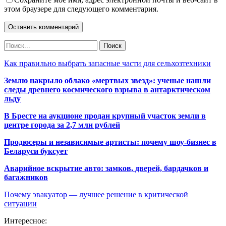
этом браузере для следующего комментария.
Как правильно выбрать запасные части для сельхозтехники
Землю накрыло облако «мертвых звезд»: ученые нашли
следы древнего космического взрыва в антарктическом
льду
В Бресте на аукционе продан крупный участок земли в
центре города за 2,7 млн рублей
Продюсеры и независимые артисты: почему шоу-бизнес в
Беларуси буксует
Аварийное вскрытие авто: замков, дверей, бардачков и
багажников
Почему эвакуатор — лучшее решение в критической
ситуации
Интересное: