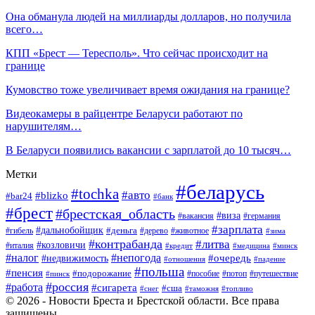
Она обманула людей на миллиарды долларов, но получила
всего…
КПП «Брест — Тересполь». Что сейчас происходит на
границе
Кумовство тоже увеличивает время ожидания на границе?
Видеокамеры в райцентре Беларуси работают по
нарушителям…
В Беларуси появились вакансии с зарплатой до 10 тысяч…
Метки
#беларусь
#tochka
#авто
#blizko
#bar24
#банк
#брест
#брестская_область
#виза
#вакансия
#германия
#зарплата
#дальнобойщик
#деньга
#гибель
#дерево
#животное
#зима
#контрабанда
#литва
#козловичи
#италия
#кредит
#минск
#медицина
#налог
#непогода
#очередь
#недвижимость
#отношения
#падение
#польша
#пенсия
#подорожание
#пособие
#потоп
#путешествие
#пинск
#россия
#работа
#сигарета
#сша
#таможня
#топливо
#снег
© 2026 - Новости Бреста и Брестской области. Все права
защищены.