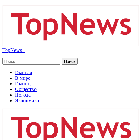
TopNews -
Главная
В мире
Граница
Общество
Погода
Экономика