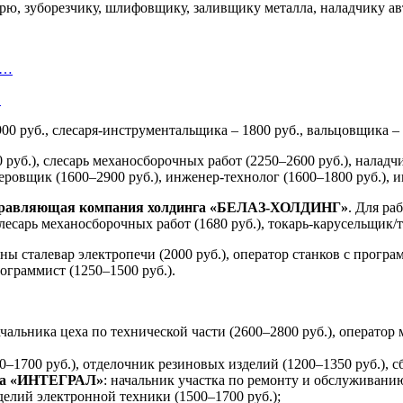
арю, зуборезчику, шлифовщику, заливщику металла, наладчику ав
и…
…
00 руб., слесаря-инструментальщика – 1800 руб., вальцовщика –
руб.), слесарь механосборочных работ (2250–2600 руб.), налад
езеровщик (1600–2900 руб.), инженер-технолог (1600–1800 руб.),
равляющая компания холдинга «БЕЛАЗ-ХОЛДИНГ»
. Для ра
слесарь механосборочных работ (1680 руб.), токарь-карусельщик/т
 сталевар электропечи (2000 руб.), оператор станков с програ
ограммист (1250–1500 руб.).
ачальника цеха по технической части (2600–2800 руб.), оператор
0–1700 руб.), отделочник резиновых изделий (1200–1350 руб.), 
га «ИНТЕГРАЛ»
: начальник участка по ремонту и обслуживанию
делий электронной техники (1500–1700 руб.);