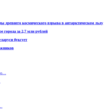
ды древнего космического взрыва в антарктическом льду
е города за 2,7 млн рублей
ларуси буксует
гажников
ого…
…
.…