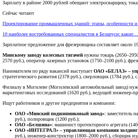
Зарплату в районе 2000 рублей обещают электросварщику, ток
Сейчас читают
Проектирование промышленных зданий: этапы, особенности 
10 наиболее востребованных специалистов в Беларуси: какие
Зарплатное предложение для фрезеровщика составляет около 19
Минскому заводу колесных тягачей
нужны токарь (2650–2950 
2570 руб.), оператор лазерных установок (1750–2100 руб.), фр
Нанимателем по ряду вакансий выступает
ОАО «БЕЛАЗ» – уп
стратегического развития (2378 руб.), сверловщик (1784 руб.), 
Филиалу в Могилеве (Могилевский автомобильный завод) нужны
маркетинговых исследований (1620 руб.), ведущий инженер-пр
Ищут работников и другие предприятия и компании:
ОАО «Минский подшипниковый завод»
: заместитель н
руб.), полировщик (1200 руб.);
ОАО «Белшина»
: машинист протекторного агрегата (140
ОАО «ИНТЕГРАЛ» – управляющая компания холдин
руб.), инженер-конструктор (1800–2000 руб.), сборщик из