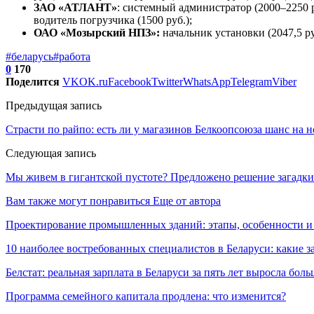
ЗАО «АТЛАНТ»
: системный администратор (2000–2250 р
водитель погрузчика (1500 руб.);
ОАО «Мозырский НПЗ»:
начальник установки (2047,5 ру
#беларусь
#работа
0
170
Поделится
VK
OK.ru
Facebook
Twitter
WhatsApp
Telegram
Viber
Предыдущая запись
Страсти по райпо: есть ли у магазинов Белкоопсоюза шанс на 
Следующая запись
Мы живем в гигантской пустоте? Предложено решение загадк
Вам также могут понравиться
Еще от автора
Проектирование промышленных зданий: этапы, особенности 
10 наиболее востребованных специалистов в Беларуси: какие 
Белстат: реальная зарплата в Беларуси за пять лет выросла бол
Программа семейного капитала продлена: что изменится?