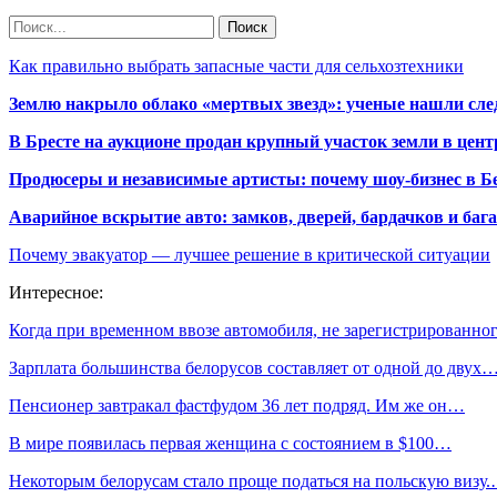
Как правильно выбрать запасные части для сельхозтехники
Землю накрыло облако «мертвых звезд»: ученые нашли сле
В Бресте на аукционе продан крупный участок земли в центр
Продюсеры и независимые артисты: почему шоу-бизнес в Бе
Аварийное вскрытие авто: замков, дверей, бардачков и ба
Почему эвакуатор — лучшее решение в критической ситуации
Интересное:
Когда при временном ввозе автомобиля, не зарегистрированн
Зарплата большинства белорусов составляет от одной до двух
Пенсионер завтракал фастфудом 36 лет подряд. Им же он…
В мире появилась первая женщина с состоянием в $100…
Некоторым белорусам стало проще податься на польскую визу