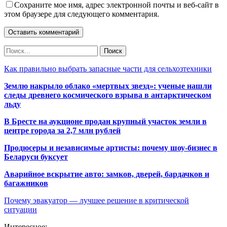
Сохраните мое имя, адрес электронной почты и веб-сайт в
этом браузере для следующего комментария.
Как правильно выбрать запасные части для сельхозтехники
Землю накрыло облако «мертвых звезд»: ученые нашли
следы древнего космического взрыва в антарктическом
льду
В Бресте на аукционе продан крупный участок земли в
центре города за 2,7 млн рублей
Продюсеры и независимые артисты: почему шоу-бизнес в
Беларуси буксует
Аварийное вскрытие авто: замков, дверей, бардачков и
багажников
Почему эвакуатор — лучшее решение в критической
ситуации
Интересное: