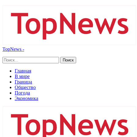
TopNews -
Главная
В мире
Граница
Общество
Погода
Экономика