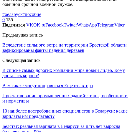
обычной срочной военной службе.
#беларусь
#пособие
0
155
Поделится
VK
OK.ru
Facebook
Twitter
WhatsApp
Telegram
Viber
Предыдущая запись
Вследствие сильного ветра на территории Брестской области
зафиксированы факты падения деревьев
Следующая запись
В списке самых дорогих компаний мира новый лидер. Кому
досталась корона?
Вам также могут понравиться
Еще от автора
Проектирование промышленных зданий: этапы, особенности
и нормативы
10 наиболее востребованных специалистов в Беларуси: какие
зарплаты им предлагают?
Белстат: реальная зарплата в Беларуси за пять лет выросла
больше чем на 25%