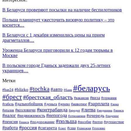
В Беларуси проверяют посылки на наличие беспилотников
Польша планирует ужесточить визовую политику – это
коснется…
В Беларуси с 1 декабря изменились цены на прием
драгметаллов…
Уроженца Беларуси приговорили к 12 годам тюрьмы в
Москве
В польском городе Гданьск задержали двух 25-летних
украинцев…
Метки
#беларусь
#tochka
#авто
#blizko
#bar24
#банк
#брест
#брестская_область
#виза
#вакансия
#германия
#зарплата
#дальнобойщик
#деньга
#гибель
#дерево
#животное
#зима
#контрабанда
#литва
#козловичи
#италия
#кредит
#минск
#медицина
#налог
#непогода
#очередь
#недвижимость
#отношения
#падение
#польша
#пенсия
#подорожание
#пособие
#потоп
#путешествие
#пинск
#россия
#работа
#сигарета
#сша
#таможня
#топливо
#снег